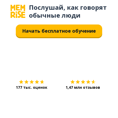
Послушай, как говорят
обычные люди
Начать бесплатное обучение
Загрузить из
App Store
Уст
177 тыс. оценок
1,47 млн отзывов