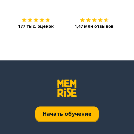
Загрузить из
App Store
Уст
177 тыс. оценок
1,47 млн отзывов
Начать обучение