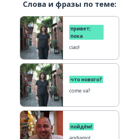
Слова и фразы по теме:
привет;
пока
ciao!
что нового?
come va?
пойдём!
andiamo!