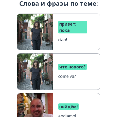
Слова и фразы по теме:
привет;
пока
ciao!
что нового?
come va?
пойдём!
andiamo!