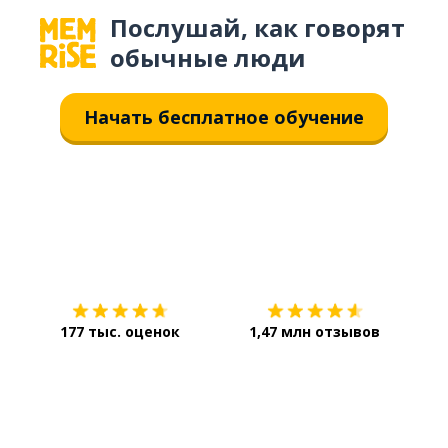
Послушай, как говорят
обычные люди
Начать бесплатное обучение
Загрузить из
App Store
Уст
177 тыс. оценок
1,47 млн отзывов