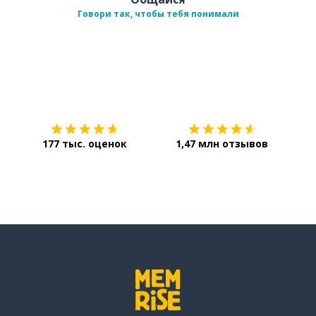
Говори так, чтобы тебя понимали
Загрузить из
App Store
Уст
177 тыс. оценок
1,47 млн отзывов