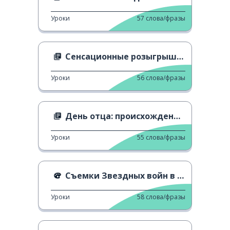
Уроки
57
слова/фразы
Сенсационные розыгрыши первого апреля
Уроки
56
слова/фразы
День отца: происхождение и значение
Уроки
55
слова/фразы
Съемки Звездных войн в Италии
Уроки
58
слова/фразы