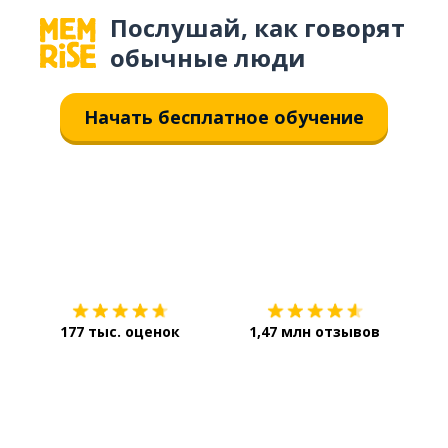
Послушай, как говорят
обычные люди
Начать бесплатное обучение
Загрузить из
App Store
Уст
177 тыс. оценок
1,47 млн отзывов