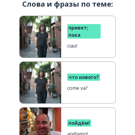
Слова и фразы по теме:
привет;
пока
ciao!
что нового?
come va?
пойдём!
andiamo!