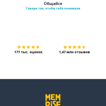
Общайся
Говори так, чтобы тебя понимали
Загрузить из
App Store
Уст
177 тыс. оценок
1,47 млн отзывов