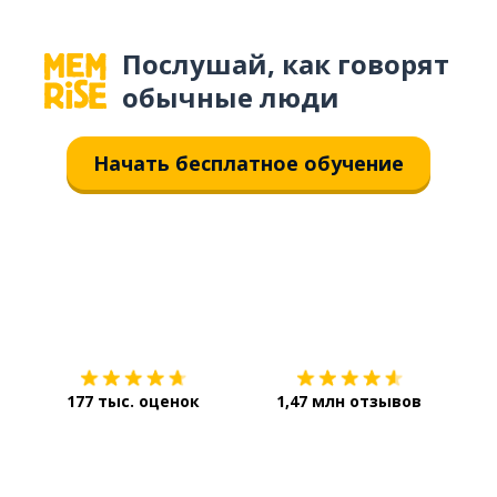
Послушай, как говорят
обычные люди
Начать бесплатное обучение
Загрузить из
App Store
Уст
177 тыс. оценок
1,47 млн отзывов