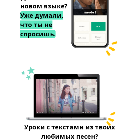
новом языке?
Уже думали,
что ты не
спросишь.
Уроки с текстами из твоих
любимых песен?