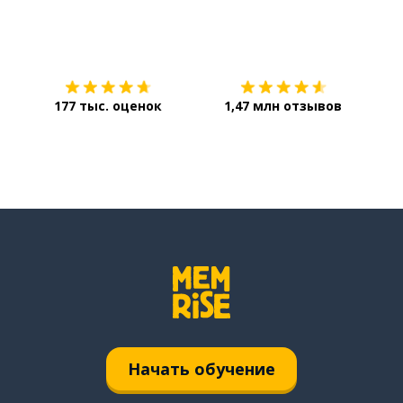
Загрузить из
App Store
Уст
177 тыс. оценок
1,47 млн отзывов
Начать обучение