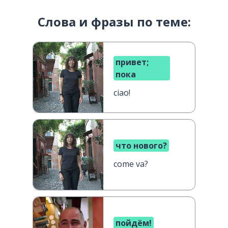
Слова и фразы по теме:
привет;
пока
ciao!
что нового?
come va?
пойдём!