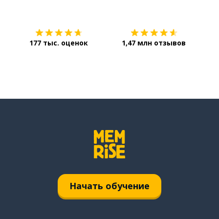
Загрузить из
App Store
Уст
177 тыс. оценок
1,47 млн отзывов
Начать обучение