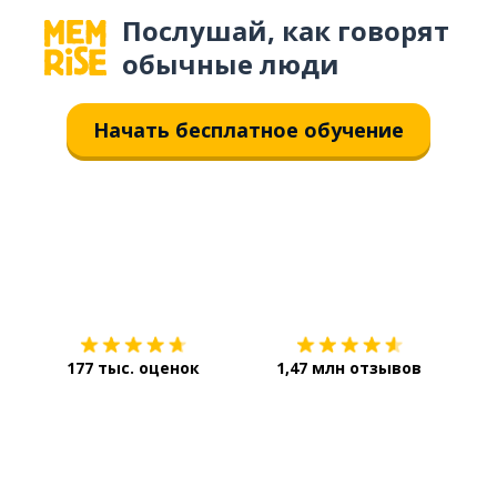
Послушай, как говорят
обычные люди
Начать бесплатное обучение
Загрузить из
App Store
Уст
177 тыс. оценок
1,47 млн отзывов