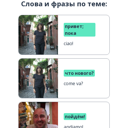
Слова и фразы по теме:
привет;
пока
ciao!
что нового?
come va?
пойдём!
andiamo!