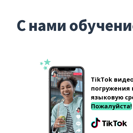
С нами обучени
TikTok виде
погружения 
языковую ср
Пожалуйста!