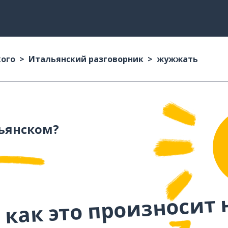
кого
Итальянский разговорник
жужжать
ьянском?
 как это произносит 