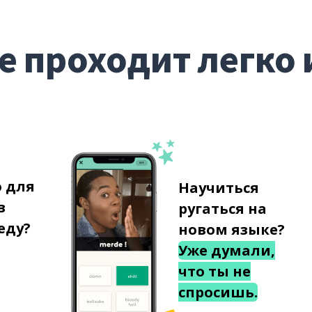
е проходит легко 
о для
Научиться
в
ругаться на
еду?
новом языке?
Уже думали,
что ты не
спросишь.