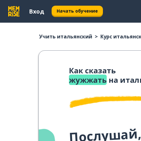
Вход
Начать обучение
Учить итальянский
Курс итальянс
Как сказать
жужжать
на итал
Послушай,