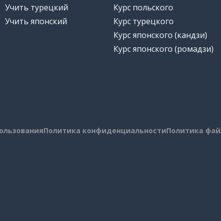
Учить турецкий
Курс польского
Учить японский
Курс турецкого
Курс японского (кандзи)
Курс японского (ромадзи)
пользования
Политика конфиденциальности
Политика фай