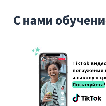
С нами обучени
TikTok виде
погружения 
языковую ср
Пожалуйста!