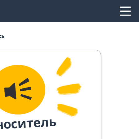
сь
носитель