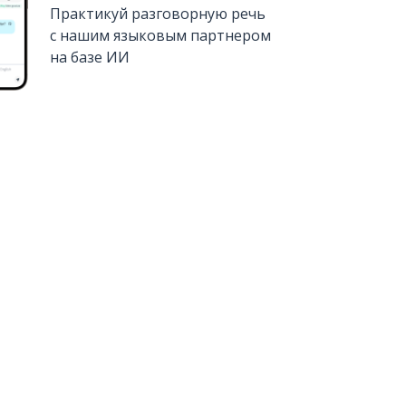
Практикуй разговорную речь
с нашим языковым партнером
на базе ИИ
Установить из
Google Play