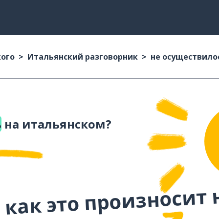
кого
Итальянский разговорник
не осуществило
ь
на итальянском?
 как это произносит 