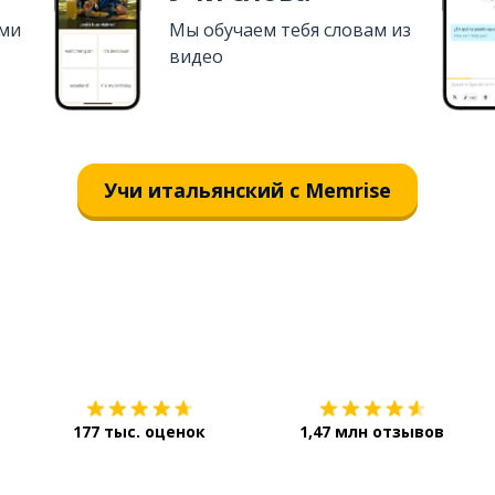
ями
Мы обучаем тебя словам из
видео
Учи итальянский с Memrise
Загрузить из
App Store
177 тыс. оценок
1,47 млн отзывов