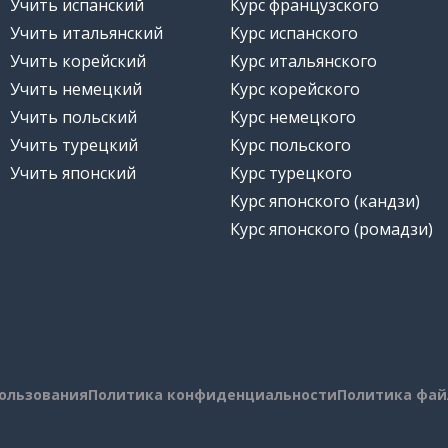
Учить испанский
Курс французского
Учить итальянский
Курс испанского
Учить корейский
Курс итальянского
Учить немецкий
Курс корейского
Учить польский
Курс немецкого
Учить турецкий
Курс польского
Учить японский
Курс турецкого
Курс японского (кандзи)
Курс японского (ромадзи)
пользования
Политика конфиденциальности
Политика фай