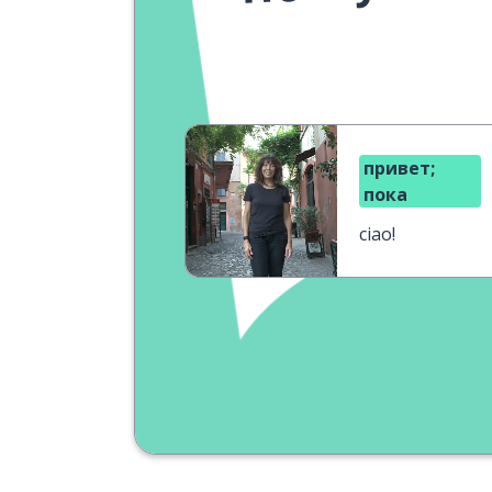
привет;
пока
ciao!