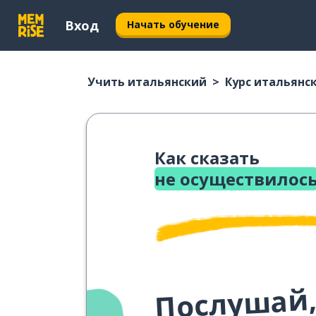
Вход
Начать обучение
Учить итальянский
Курс итальянс
Как сказать
не осуществилос
Послушай,