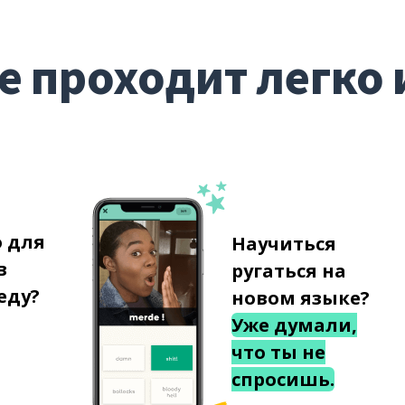
е проходит легко 
о для
Научиться
в
ругаться на
еду?
новом языке?
Уже думали,
что ты не
спросишь.