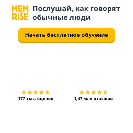
Послушай, как говорят
обычные люди
Начать бесплатное обучение
Загрузить из
App Store
Уст
177 тыс. оценок
1,47 млн отзывов