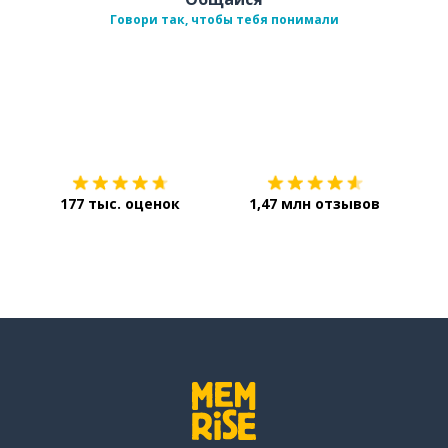
Говори так, чтобы тебя понимали
Загрузить из
App Store
Уст
177 тыс. оценок
1,47 млн отзывов