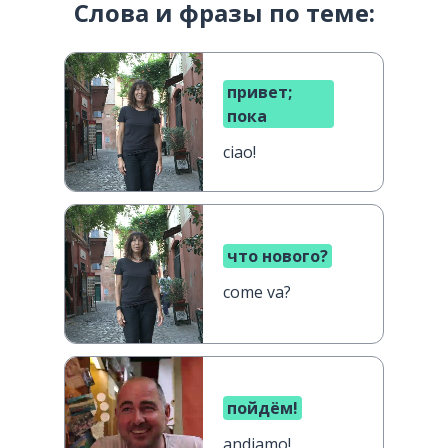
Слова и фразы по теме:
привет;
пока
ciao!
что нового?
come va?
пойдём!
andiamo!