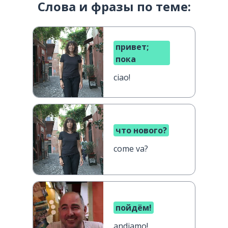
Слова и фразы по теме:
привет;
пока
ciao!
что нового?
come va?
пойдём!
andiamo!