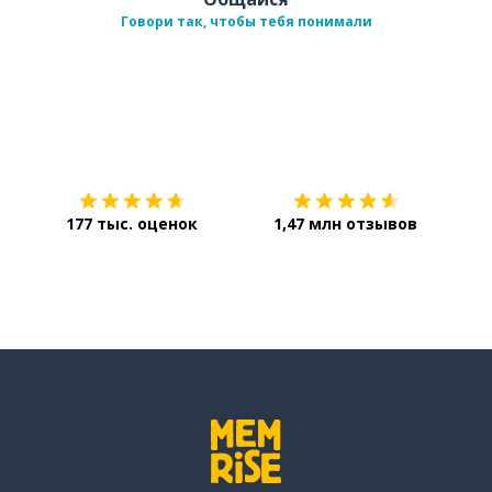
Говори так, чтобы тебя понимали
Загрузить из
App Store
Уст
177 тыс. оценок
1,47 млн отзывов