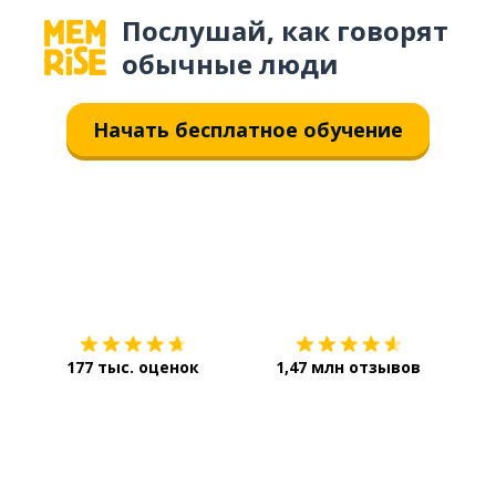
Послушай, как говорят
обычные люди
Начать бесплатное обучение
Загрузить из
App Store
Уст
177 тыс. оценок
1,47 млн отзывов