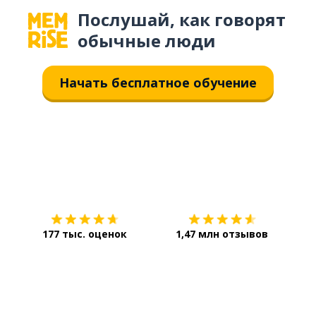
Послушай, как говорят
обычные люди
Начать бесплатное обучение
Загрузить из
App Store
Уст
177 тыс. оценок
1,47 млн отзывов