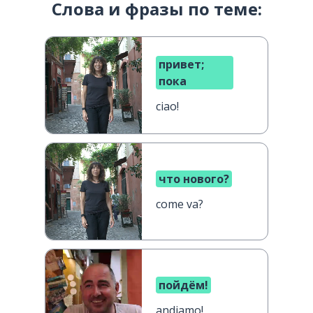
Слова и фразы по теме:
привет;
пока
ciao!
что нового?
come va?
пойдём!
andiamo!