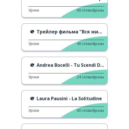
Уроки
60
слова/фразы
Трейлер фильма "Вся жизнь впереди"
Уроки
46
слова/фразы
Andrea Bocelli - Tu Scendi Dalle Stelle
Уроки
24
слова/фразы
Laura Pausini - La Solitudine
Уроки
60
слова/фразы