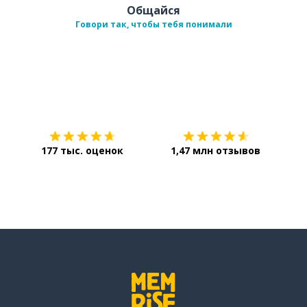
Общайся
Говори так, чтобы тебя понимали
Загрузить из
App Store
Уст
177 тыс. оценок
1,47 млн отзывов