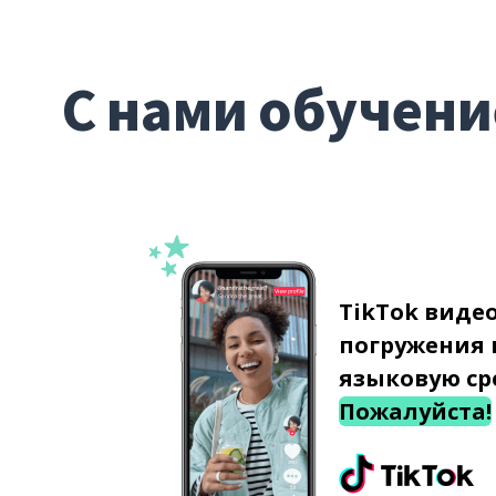
С нами обучени
TikTok виде
погружения 
языковую ср
Пожалуйста!