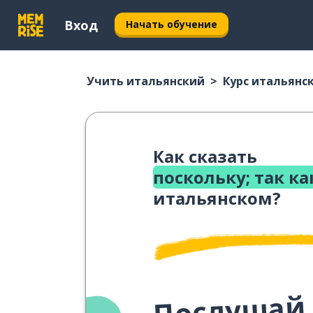
Вход
Начать обучение
Учить итальянский
Курс итальянс
Как сказать
поскольку; так как
итальянском?
Послушай,