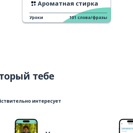
Ароматная стирка
Уроки
101
слова/фразы
торый тебе
ействительно интересует