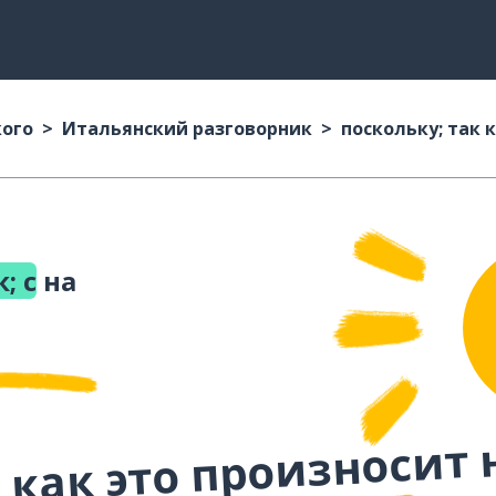
кого
Итальянский разговорник
поскольку; так к
; с
на
 как это произносит 