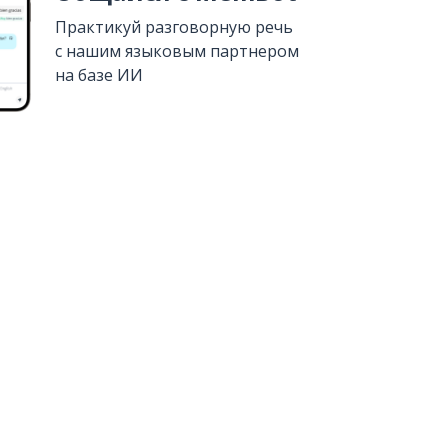
Практикуй разговорную речь
с нашим языковым партнером
на базе ИИ
Установить из
Google Play