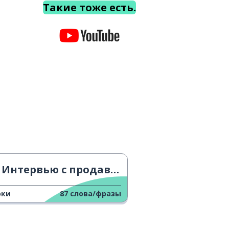
Такие тоже есть.
Интервью с продавцом книг
оки
87
слова/фразы