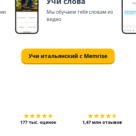
Учи слова
ями
Мы обучаем тебя словам из
видео
Учи итальянский с Memrise
Загрузить из
App Store
177 тыс. оценок
1,47 млн отзывов