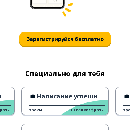
Зарегистрируйся бесплатно
Специально для тебя
и
Написание успешного резюме
фразы
Уроки
130
слова/фразы
Ур