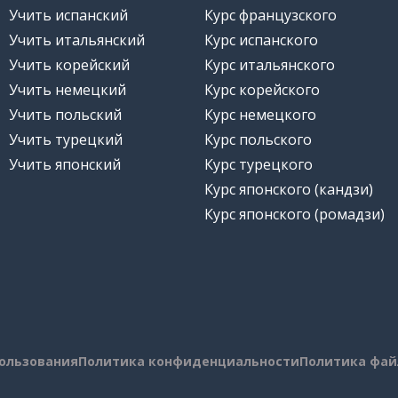
Учить испанский
Курс французского
Учить итальянский
Курс испанского
Учить корейский
Курс итальянского
Учить немецкий
Курс корейского
Учить польский
Курс немецкого
Учить турецкий
Курс польского
Учить японский
Курс турецкого
Курс японского (кандзи)
Курс японского (ромадзи)
пользования
Политика конфиденциальности
Политика фай