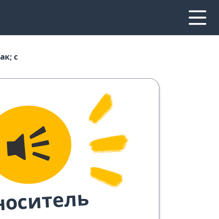
ак; с
носитель