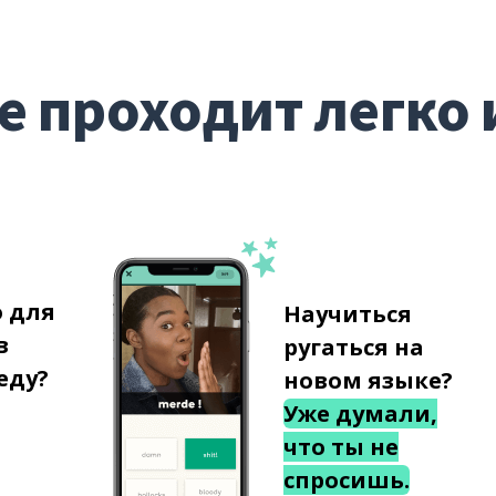
е проходит легко 
о для
Научиться
в
ругаться на
еду?
новом языке?
Уже думали,
что ты не
спросишь.