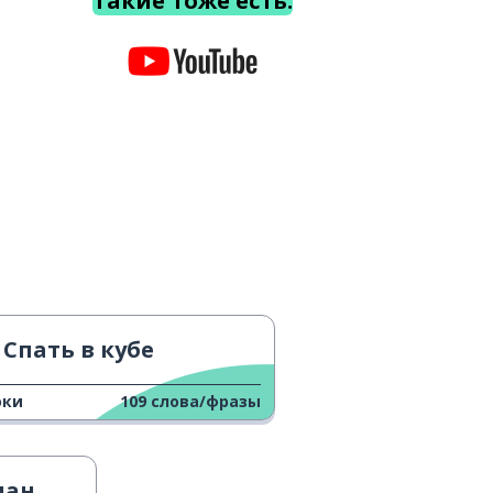
Такие тоже есть.
Спать в кубе
оки
109
слова/фразы
лан