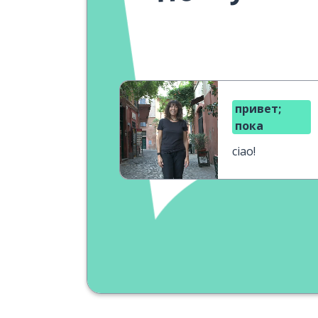
привет;
пока
ciao!