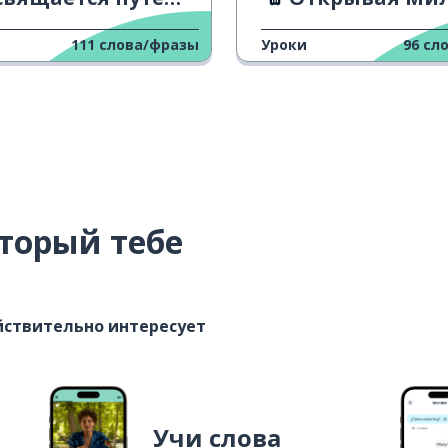
111
слова/фразы
Уроки
96
сл
торый тебе
ействительно интересует
Учи слова