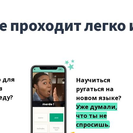
е проходит легко 
о для
Научиться
в
ругаться на
еду?
новом языке?
Уже думали,
что ты не
спросишь.