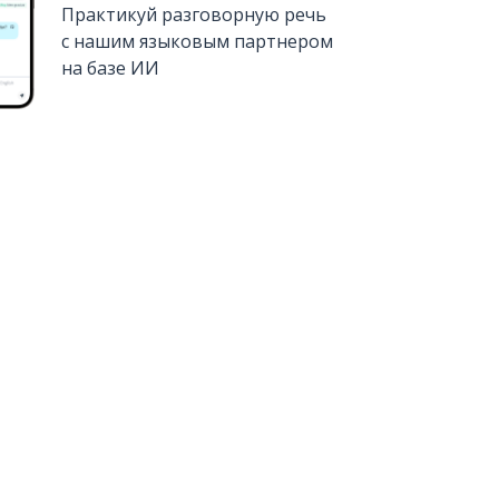
Практикуй разговорную речь
с нашим языковым партнером
на базе ИИ
Установить из
Google Play