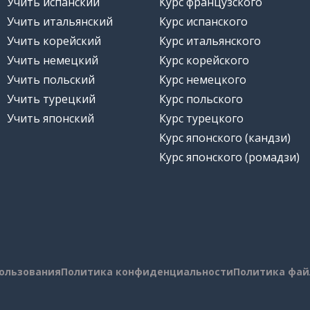
Учить испанский
Курс французского
Учить итальянский
Курс испанского
Учить корейский
Курс итальянского
Учить немецкий
Курс корейского
Учить польский
Курс немецкого
Учить турецкий
Курс польского
Учить японский
Курс турецкого
Курс японского (кандзи)
Курс японского (ромадзи)
пользования
Политика конфиденциальности
Политика фай