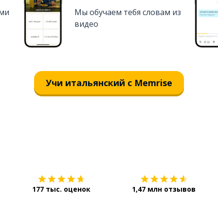
ями
Мы обучаем тебя словам из
видео
Учи итальянский с Memrise
Загрузить из
App Store
177 тыс. оценок
1,47 млн отзывов