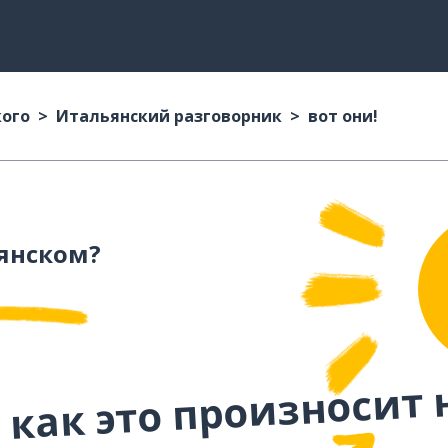
кого
Итальянский разговорник
вот они!
янском?
 как это произносит 