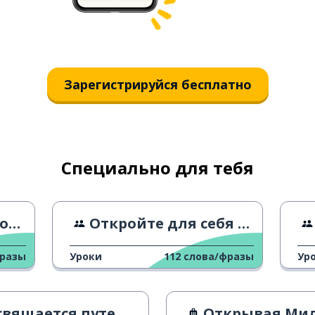
Зарегистрируйся бесплатно
Специально для тебя
бы
Откройте для себя остров Монте-Изола
фразы
Уроки
112
слова/фразы
Ур
ящается путешественникам
Открывая Ми