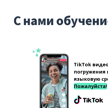
С нами обучени
TikTok виде
погружения 
языковую ср
Пожалуйста!