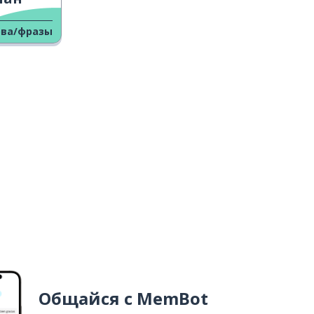
ова/фразы
Общайся с MemBot