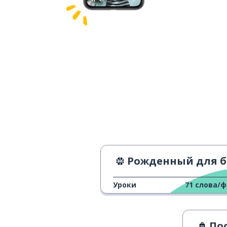
Рожденный для борь
Уроки
71
слова/
Посв