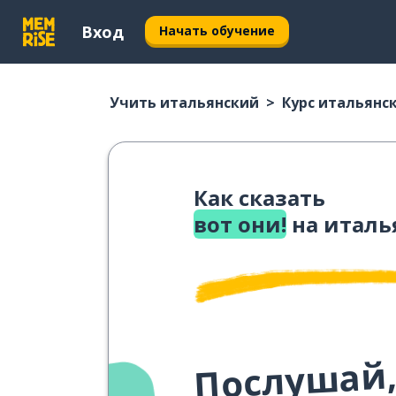
Вход
Начать обучение
Учить итальянский
Курс итальянс
Как сказать
вот они!
на италь
Послушай,