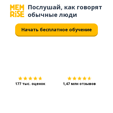
Послушай, как говорят
обычные люди
Начать бесплатное обучение
Загрузить из
App Store
Уст
177 тыс. оценок
1,47 млн отзывов