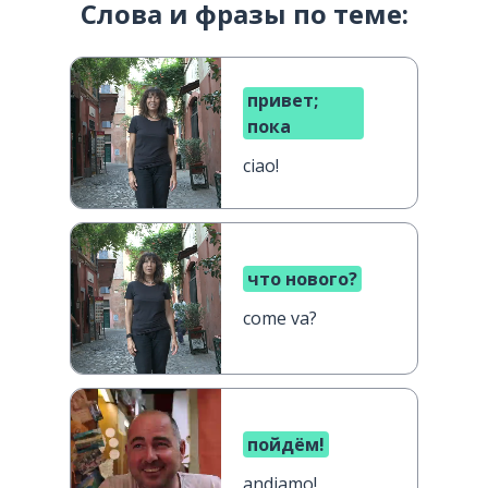
Слова и фразы по теме:
привет;
пока
ciao!
что нового?
come va?
пойдём!
andiamo!