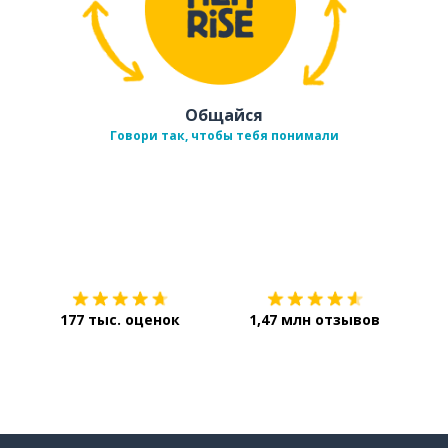
Общайся
Говори так, чтобы тебя понимали
Загрузить из
App Store
Уст
177 тыс. оценок
1,47 млн отзывов