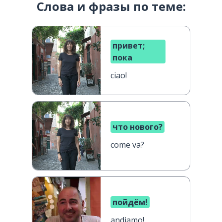
Слова и фразы по теме:
привет;
пока
ciao!
что нового?
come va?
пойдём!
andiamo!