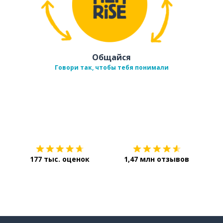
Общайся
Говори так, чтобы тебя понимали
Загрузить из
App Store
Уст
177 тыс. оценок
1,47 млн отзывов