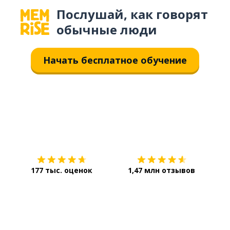
Послушай, как говорят
обычные люди
Начать бесплатное обучение
Загрузить из
App Store
Уст
177 тыс. оценок
1,47 млн отзывов