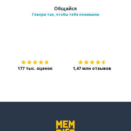
Общайся
Говори так, чтобы тебя понимали
Загрузить из
App Store
Уст
177 тыс. оценок
1,47 млн отзывов