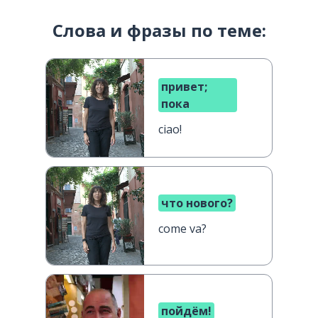
Слова и фразы по теме:
привет;
пока
ciao!
что нового?
come va?
пойдём!