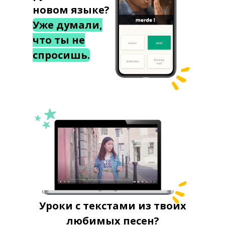
новом языке?
Уже думали,
что ты не
спросишь.
Уроки с текстами из твоих
любимых песен?