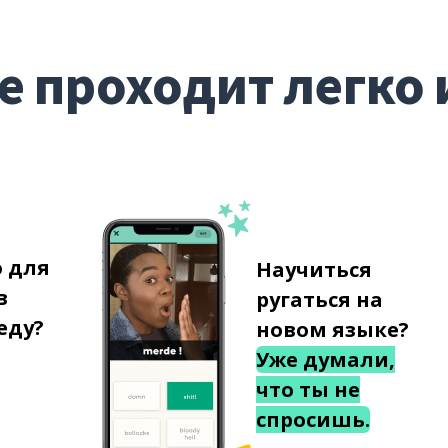
е проходит легко 
о для
Научиться
в
ругаться на
еду?
новом языке?
Уже думали,
что ты не
спросишь.