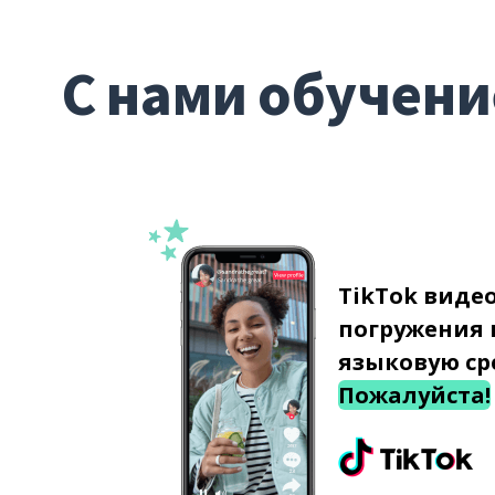
С нами обучени
TikTok виде
погружения 
языковую ср
Пожалуйста!