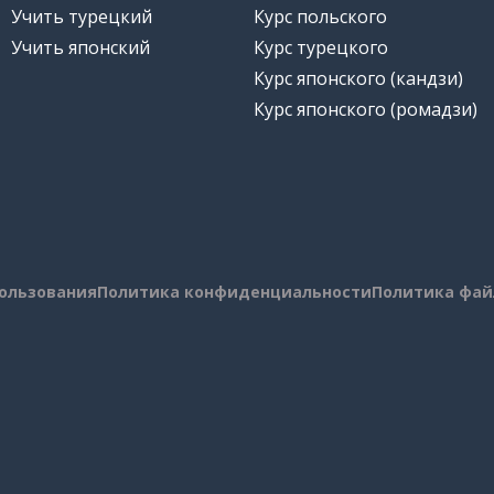
Учить турецкий
Курс польского
Учить японский
Курс турецкого
Курс японского (кандзи)
Курс японского (ромадзи)
пользования
Политика конфиденциальности
Политика фай