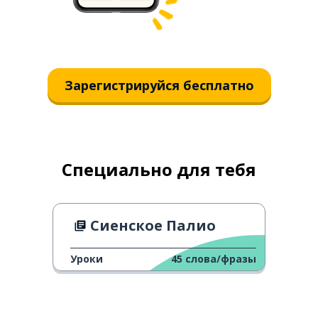
Зарегистрируйся бесплатно
Специально для тебя
Сиенское Палио
Уроки
45
слова/фразы