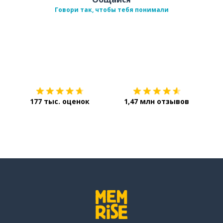
Говори так, чтобы тебя понимали
Загрузить из
App Store
Уст
177 тыс. оценок
1,47 млн отзывов