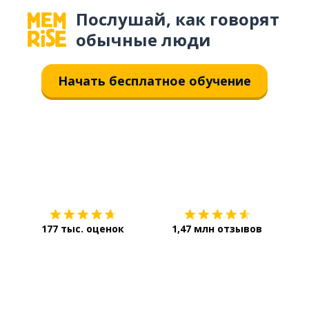
Послушай, как говорят
обычные люди
Начать бесплатное обучение
Загрузить из
App Store
Уст
177 тыс. оценок
1,47 млн отзывов