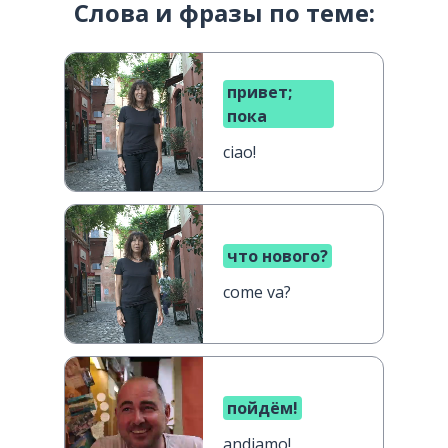
Слова и фразы по теме:
привет;
пока
ciao!
что нового?
come va?
пойдём!
andiamo!