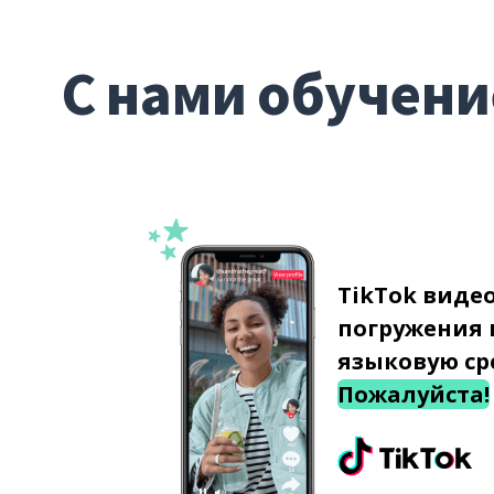
С нами обучени
TikTok виде
погружения 
языковую ср
Пожалуйста!