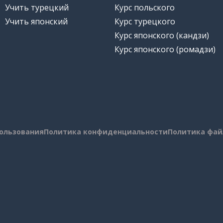
Учить турецкий
Курс польского
Учить японский
Курс турецкого
Курс японского (кандзи)
Курс японского (ромадзи)
пользования
Политика конфиденциальности
Политика фай