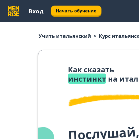
Вход
Начать обучение
Учить итальянский
Курс итальянс
Как сказать
инстинкт
на итал
Послушай,