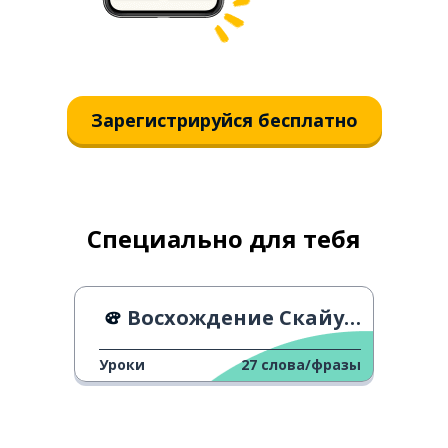
Зарегистрируйся бесплатно
Специально для тебя
Восхождение Скайуокера - трейлер
Уроки
27
слова/фразы