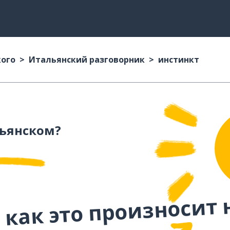
кого
Итальянский разговорник
инстинкт
ьянском?
 как это произносит 