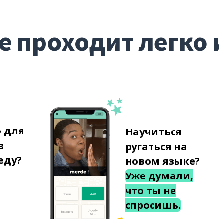
е проходит легко 
о для
Научиться
в
ругаться на
еду?
новом языке?
Уже думали,
что ты не
спросишь.