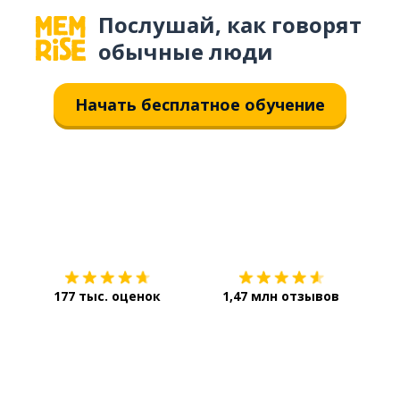
Послушай, как говорят
обычные люди
Начать бесплатное обучение
Загрузить из
App Store
Уст
177 тыс. оценок
1,47 млн отзывов