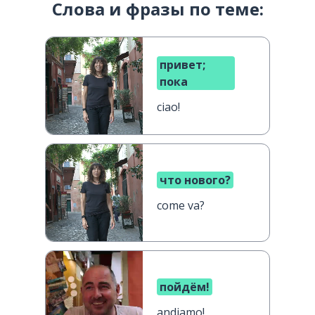
Слова и фразы по теме:
привет;
пока
ciao!
что нового?
come va?
пойдём!
andiamo!