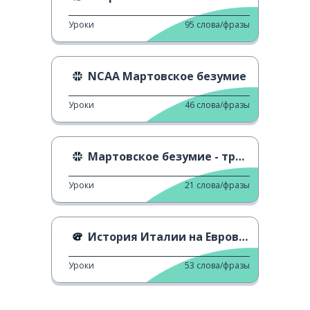
Уроки
95
слова/фразы
NCAA Мартовское безумие
Уроки
46
слова/фразы
Мартовское безумие - трейлер
Уроки
21
слова/фразы
История Италии на Евровидении
Уроки
53
слова/фразы