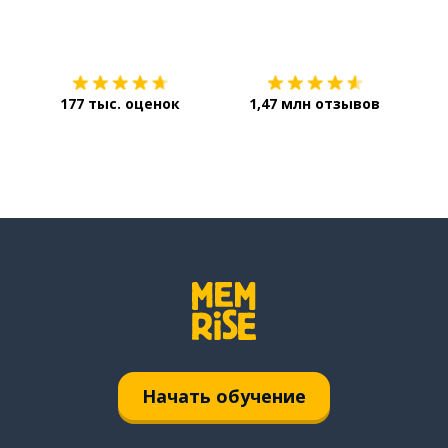
Загрузить из
App Store
Уст
177 тыс. оценок
1,47 млн отзывов
Начать обучение