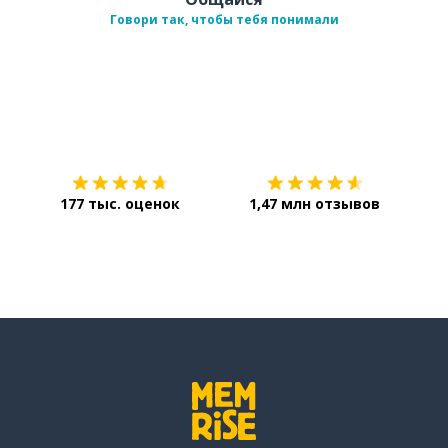
Говори так, чтобы тебя понимали
Загрузить из
App Store
Уст
177 тыс. оценок
1,47 млн отзывов