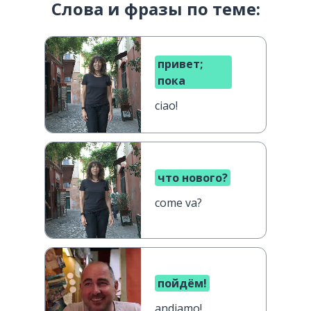
Слова и фразы по теме:
привет;
пока
ciao!
что нового?
come va?
пойдём!
andiamo!