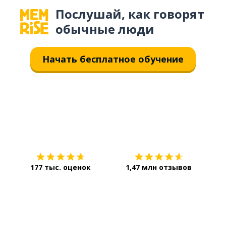
Послушай, как говорят
обычные люди
Начать бесплатное обучение
Загрузить из
App Store
Уст
177 тыс. оценок
1,47 млн отзывов