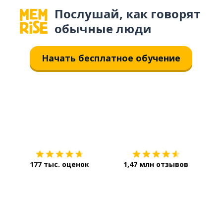
Послушай, как говорят
обычные люди
Начать бесплатное обучение
Загрузить из
App Store
Уст
177 тыс. оценок
1,47 млн отзывов