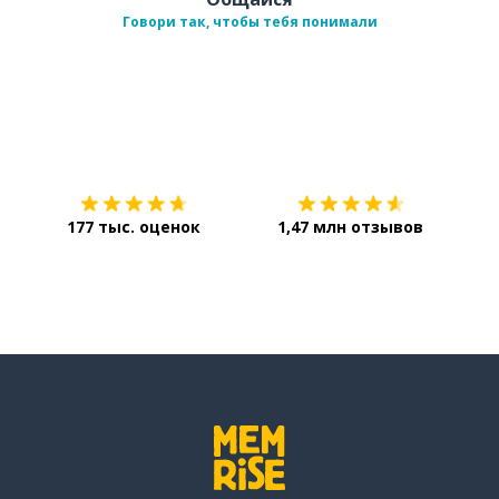
Говори так, чтобы тебя понимали
Загрузить из
App Store
Уст
177 тыс. оценок
1,47 млн отзывов