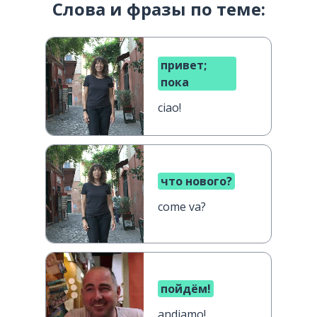
Слова и фразы по теме:
привет;
пока
ciao!
что нового?
come va?
пойдём!
andiamo!