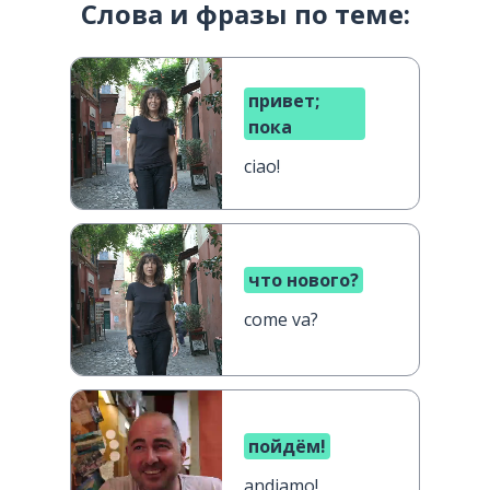
Слова и фразы по теме:
привет;
пока
ciao!
что нового?
come va?
пойдём!
andiamo!