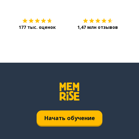
Загрузить из
App Store
Уст
177 тыс. оценок
1,47 млн отзывов
Начать обучение