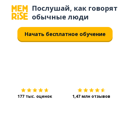
Послушай, как говорят
обычные люди
Начать бесплатное обучение
Загрузить из
App Store
Уст
177 тыс. оценок
1,47 млн отзывов