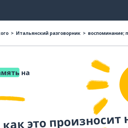
кого
Итальянский разговорник
воспоминание; 
амять
на
 как это произносит 