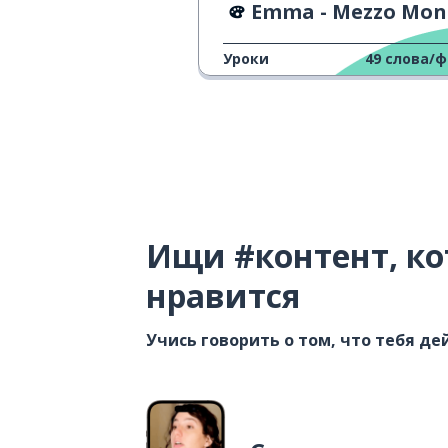
Emma - Mezzo Mo
Уроки
49
слова/
Ищи #контент, ко
нравится
Учись говорить о том, что тебя д