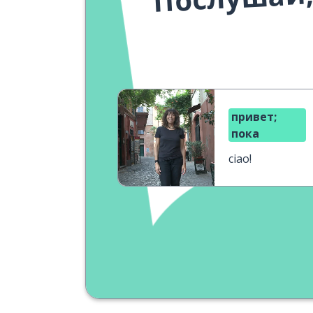
привет;
пока
ciao!