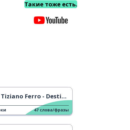
Такие тоже есть.
Tiziano Ferro - Destinazione Mare
оки
47
слова/фразы