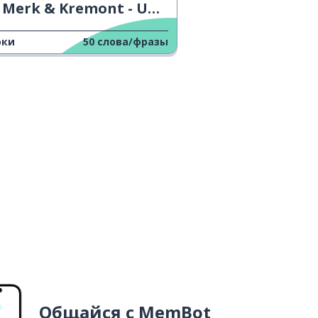
Merk & Kremont - Un Altro Mondo
оки
50
слова/фразы
Общайся с MemBot