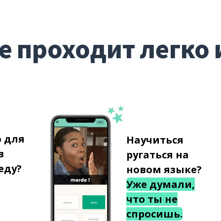
е проходит легко 
о для
Научиться
в
ругаться на
еду?
новом языке?
Уже думали,
что ты не
спросишь.