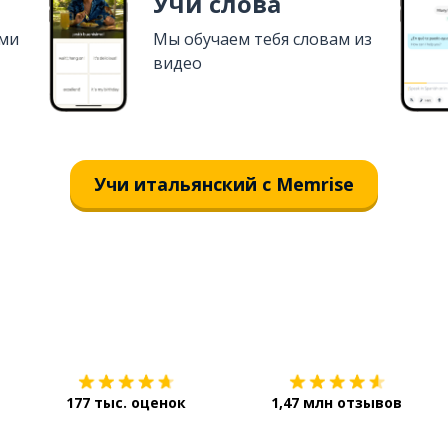
Учи слова
ями
Мы обучаем тебя словам из
видео
Учи итальянский с Memrise
Загрузить из
App Store
177 тыс. оценок
1,47 млн отзывов