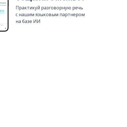
Практикуй разговорную речь
с нашим языковым партнером
на базе ИИ
Установить из
Google Play