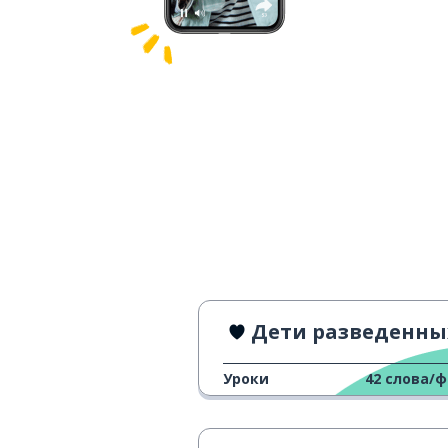
Дети разведенных родител
Уроки
42
слова/