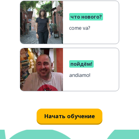
что нового?
come va?
пойдём!
andiamo!
Начать обучение