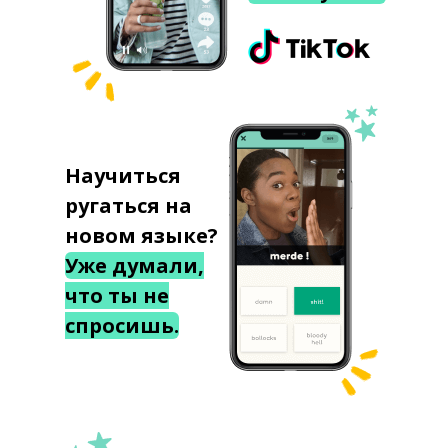
Научиться
ругаться на
новом языке?
Уже думали,
что ты не
спросишь.