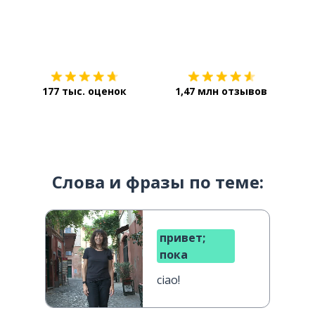
Загрузить из
App Store
Уст
177 тыс. оценок
1,47 млн отзывов
Слова и фразы по теме:
привет;
пока
ciao!