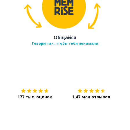
Общайся
Говори так, чтобы тебя понимали
Загрузить из
App Store
Уст
177 тыс. оценок
1,47 млн отзывов