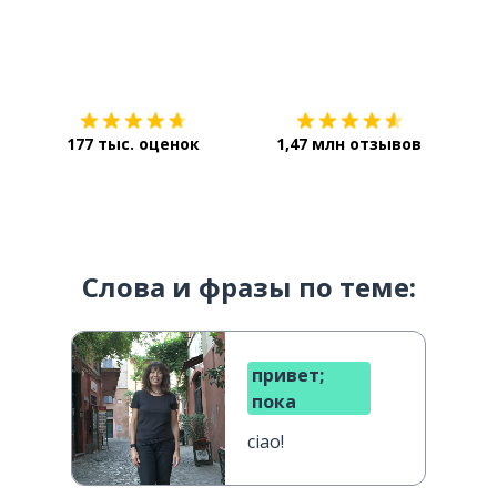
Загрузить из
App Store
Уст
177 тыс. оценок
1,47 млн отзывов
Слова и фразы по теме:
привет;
пока
ciao!