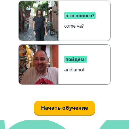
что нового?
come va?
пойдём!
andiamo!
Начать обучение