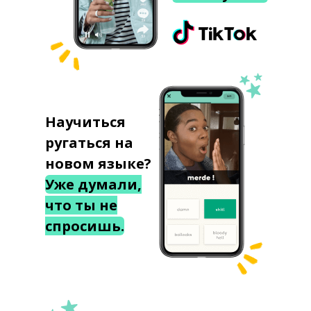
Научиться
ругаться на
новом языке?
Уже думали,
что ты не
спросишь.