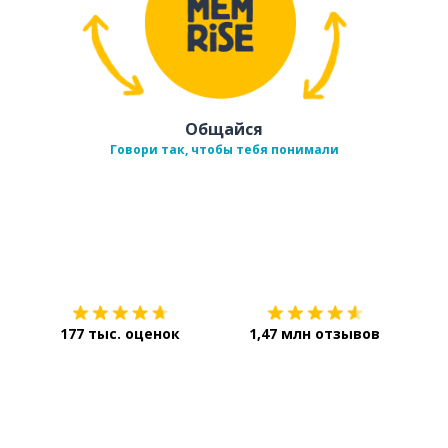
Общайся
Говори так, чтобы тебя понимали
Загрузить из
App Store
Уст
177 тыс. оценок
1,47 млн отзывов