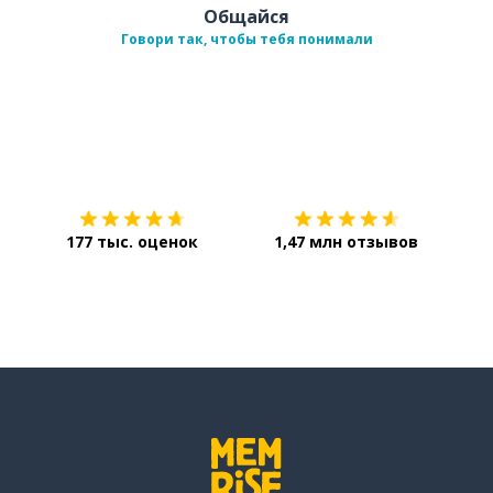
Общайся
Говори так, чтобы тебя понимали
Загрузить из
App Store
Уст
177 тыс. оценок
1,47 млн отзывов