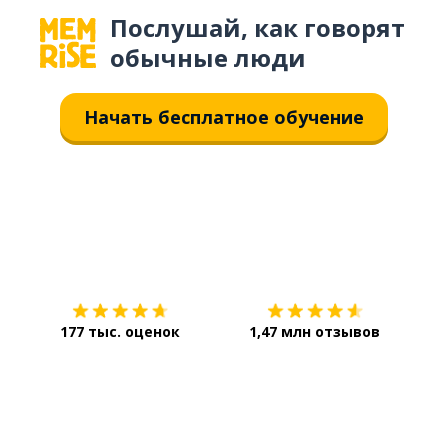
Послушай, как говорят
обычные люди
Начать бесплатное обучение
Загрузить из
App Store
Уст
177 тыс. оценок
1,47 млн отзывов