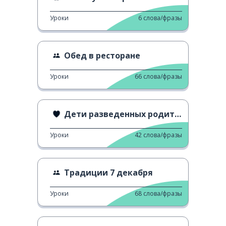
Уроки
6
слова/фразы
Обед в ресторане
Уроки
66
слова/фразы
Дети разведенных родителей
Уроки
42
слова/фразы
Традиции 7 декабря
Уроки
68
слова/фразы