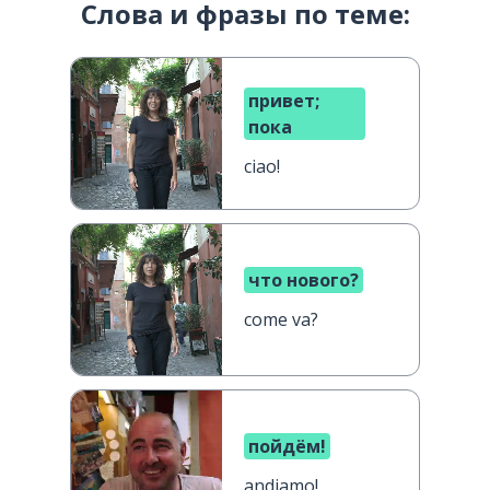
Слова и фразы по теме:
привет;
пока
ciao!
что нового?
come va?
пойдём!
andiamo!