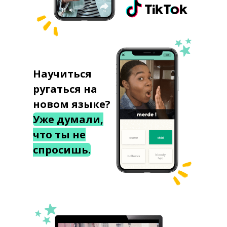
Научиться
ругаться на
новом языке?
Уже думали,
что ты не
спросишь.