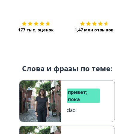
Загрузить из
App Store
Уст
177 тыс. оценок
1,47 млн отзывов
Слова и фразы по теме:
привет;
пока
ciao!