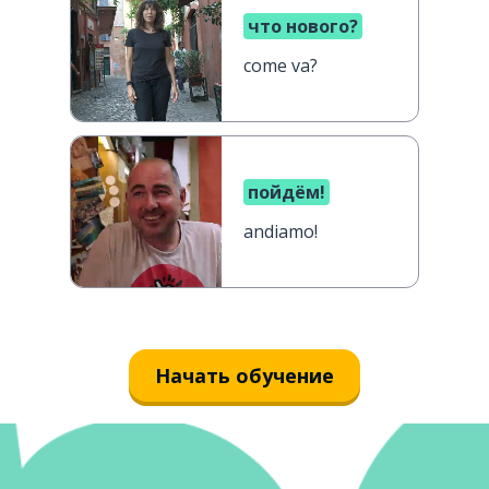
что нового?
come va?
пойдём!
andiamo!
Начать обучение