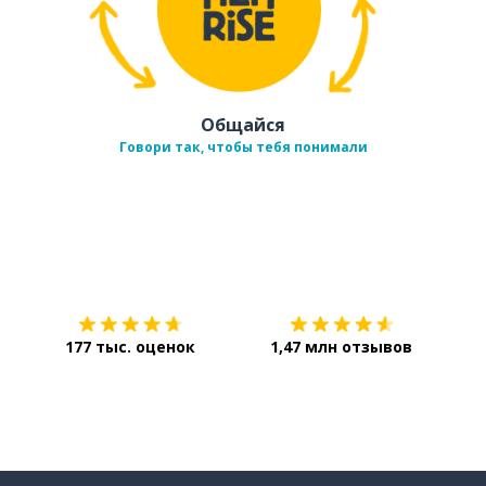
Общайся
Говори так, чтобы тебя понимали
Загрузить из
App Store
Уст
177 тыс. оценок
1,47 млн отзывов