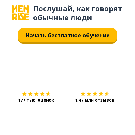
Послушай, как говорят
обычные люди
Начать бесплатное обучение
Загрузить из
App Store
Уст
177 тыс. оценок
1,47 млн отзывов