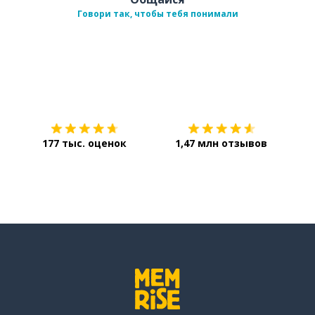
Говори так, чтобы тебя понимали
Загрузить из
App Store
Уст
177 тыс. оценок
1,47 млн отзывов