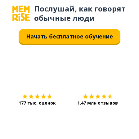
Послушай, как говорят
обычные люди
Начать бесплатное обучение
Загрузить из
App Store
Уст
177 тыс. оценок
1,47 млн отзывов