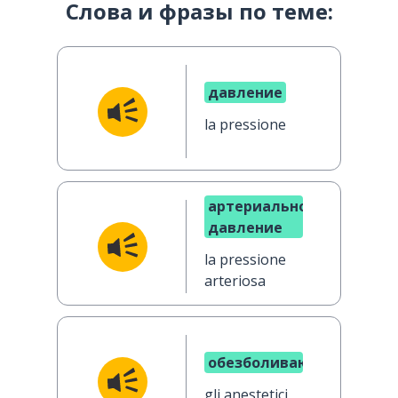
Слова и фразы по теме:
давление
la pressione
артериальное
давление
la pressione
arteriosa
обезболивающее
gli anestetici