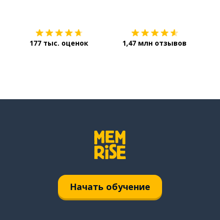
Загрузить из
App Store
Уст
177 тыс. оценок
1,47 млн отзывов
Начать обучение