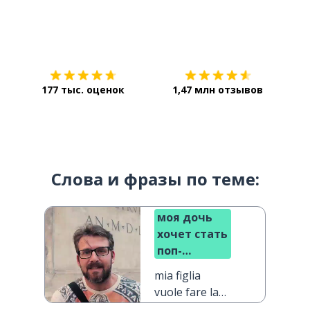
Загрузить из
App Store
Уст
177 тыс. оценок
1,47 млн отзывов
Слова и фразы по теме:
моя дочь
хочет стать
поп-
звездой
mia figlia
vuole fare la
pop star