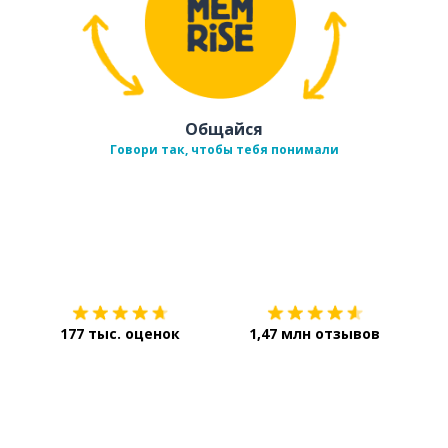
Общайся
Говори так, чтобы тебя понимали
Загрузить из
App Store
Уст
177 тыс. оценок
1,47 млн отзывов