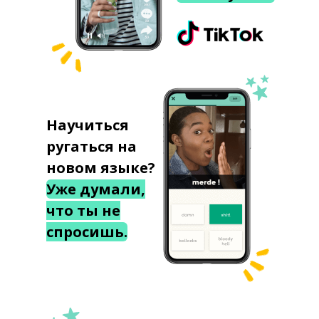
Научиться
ругаться на
новом языке?
Уже думали,
что ты не
спросишь.