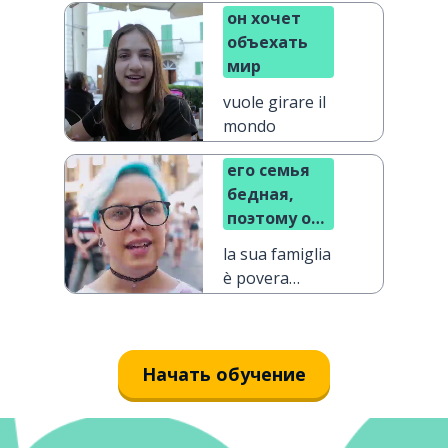
он хочет
объехать
мир
vuole girare il
mondo
его семья
бедная,
поэтому он
хочет быть
la sua famiglia
богатым
è povera
perciò vuole
diventare ricco
Начать обучение