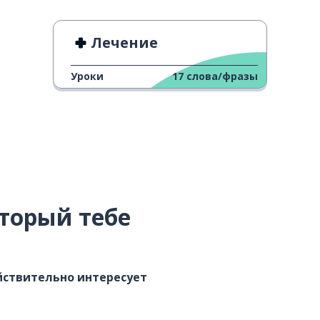
Лечение
Уроки
17
слова/фразы
торый тебе
ействительно интересует