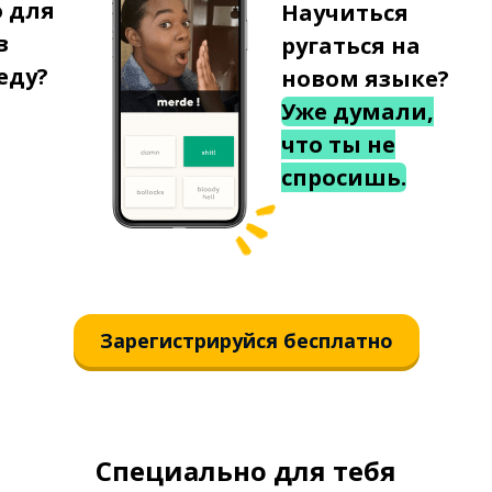
о для
Научиться
в
ругаться на
еду?
новом языке?
Уже думали,
что ты не
спросишь.
Зарегистрируйся бесплатно
Специально для тебя