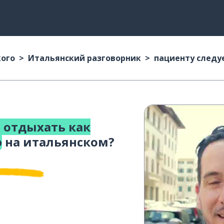
кого
Итальянский разговорник
пациенту следу
 отдыхать как
ю
на итальянском?