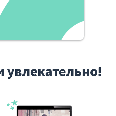
cibo poco
sano
и увлекательно!