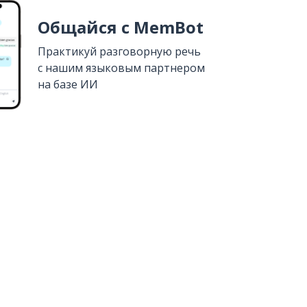
Общайся с MemBot
Практикуй разговорную речь
с нашим языковым партнером
на базе ИИ
Установить из
Google Play