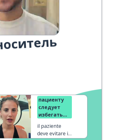
носитель
пациенту
следует
избегать
нездоровой
il paziente
пищи
deve evitare il