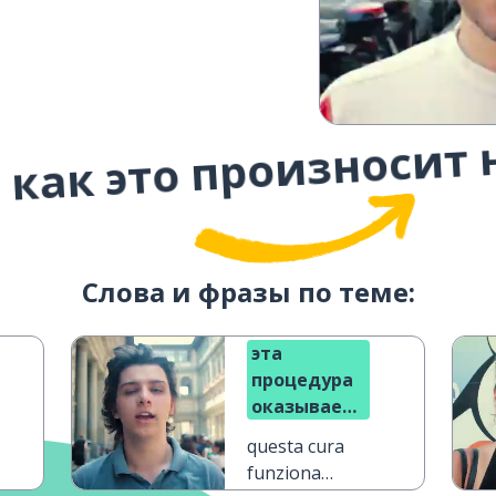
 как это произносит 
Слова и фразы по теме:
эта
процедура
оказывает
мгновенное
questa cura
действие
funziona