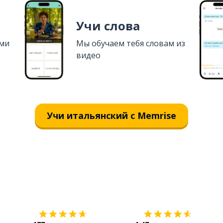
Учи слова
ями
Мы обучаем тебя словам из
видео
Учи итальянский с Memrise
Загрузить из
App Store