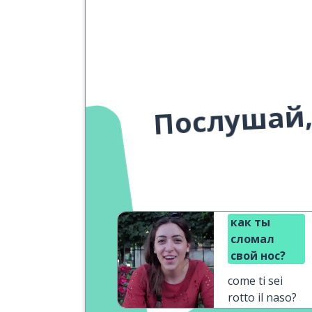
Послушай,
как ты
сломал
свой нос?
come ti sei
rotto il naso?