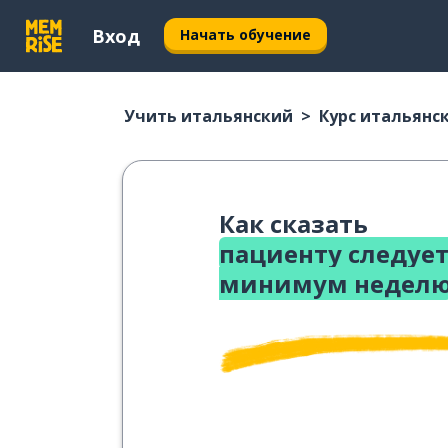
Вход
Начать обучение
Учить итальянский
Курс итальянс
Как сказать
пациенту следует
минимум недел