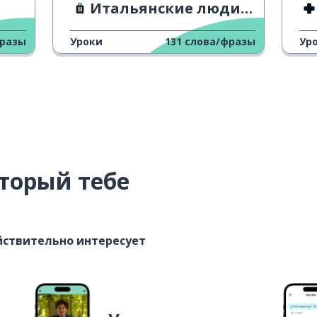
Итальянские люди и отпуск
фразы
Уроки
131
слова/фразы
Ур
торый тебе
ействительно интересует