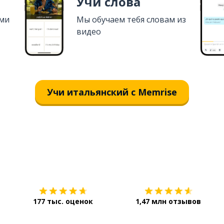
Учи слова
ями
Мы обучаем тебя словам из
видео
Учи итальянский с Memrise
Загрузить из
App Store
177 тыс. оценок
1,47 млн отзывов