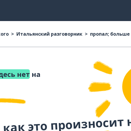
кого
Итальянский разговорник
пропал; больше 
десь нет
на
 как это произносит 