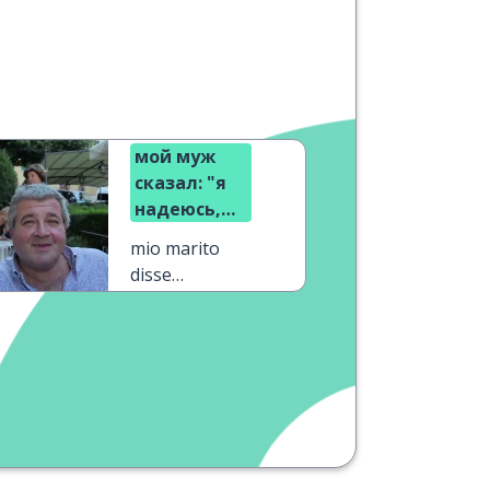
мой муж
сказал: "я
надеюсь,
мы не
mio marito
потеряемся!"
disse
"speriamo di
non perderci"