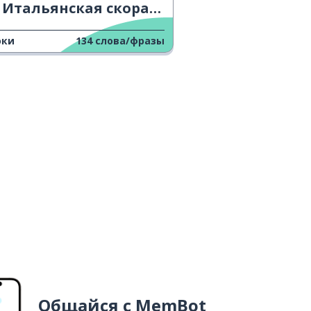
Итальянская скорая помощь
оки
134
слова/фразы
Общайся с MemBot