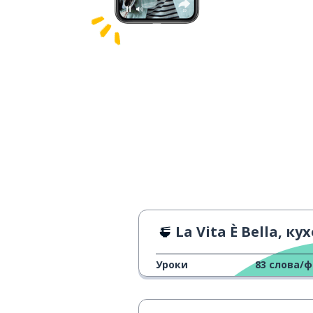
La Vita È Bella, кухонная сце
Уроки
83
слова/