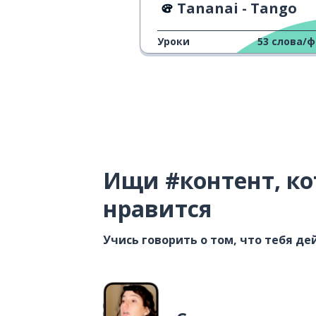
Tananai - Tango
Уроки
53
слова/
Ищи #контент, ко
нравится
Учись говорить о том, что тебя д