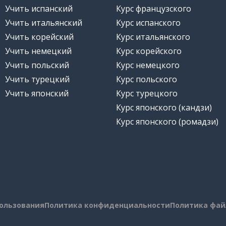
Учить испанский
Курс французского
Учить итальянский
Курс испанского
Учить корейский
Курс итальянского
Учить немецкий
Курс корейского
Учить польский
Курс немецкого
Учить турецкий
Курс польского
Учить японский
Курс турецкого
Курс японского (кандзи)
Курс японского (ромадзи)
пользования
Политика конфиденциальности
Политика фай