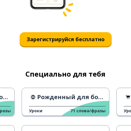
Зарегистрируйся бесплатно
Специально для тебя
на
Рожденный для борьбы
фразы
Уроки
71
слова/фразы
Ур