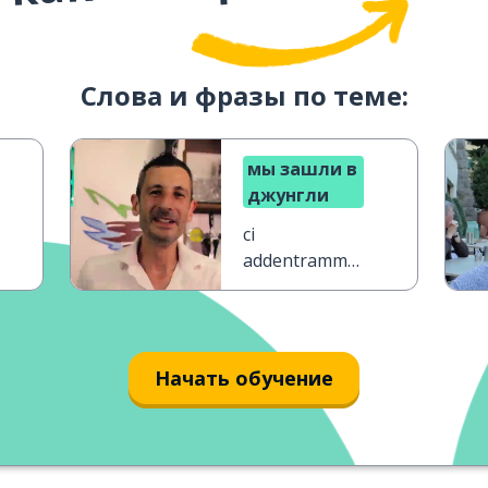
Слова и фразы по теме:
мы зашли в
джунгли
ci
addentrammo
nella giungla
Начать обучение