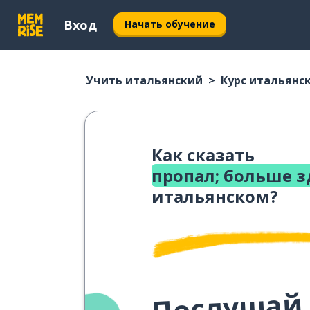
Вход
Начать обучение
Учить итальянский
Курс итальянс
Как сказать
пропал; больше з
итальянском?
Послушай,