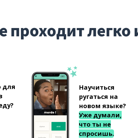
е проходит легко 
о для
Научиться
в
ругаться на
еду?
новом языке?
Уже думали,
что ты не
спросишь.