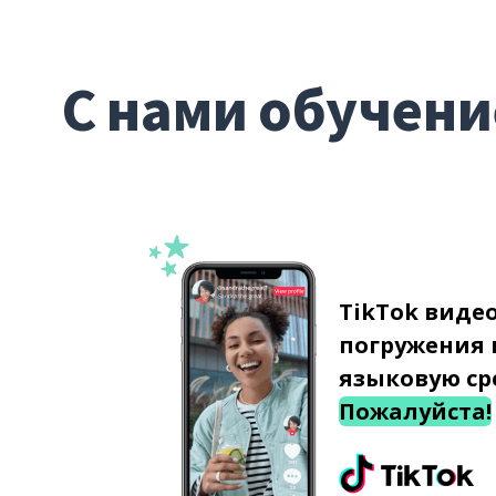
С нами обучени
TikTok виде
погружения 
языковую ср
Пожалуйста!