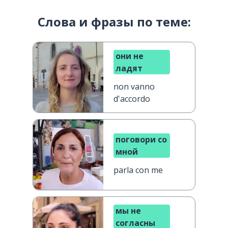
Слова и фразы по теме:
они не
ладят
non vanno
d'accordo
поговори со
мной
parla con me
мы не
согласны