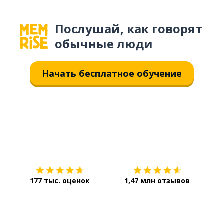
Послушай, как говорят
обычные люди
Начать бесплатное обучение
Загрузить из
App Store
Уст
177 тыс. оценок
1,47 млн отзывов