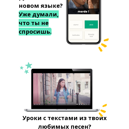
новом языке?
Уже думали,
что ты не
спросишь.
Уроки с текстами из твоих
любимых песен?