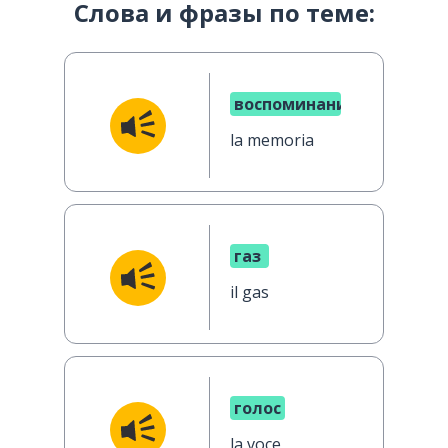
Слова и фразы по теме:
воспоминание
la memoria
газ
il gas
голос
la voce