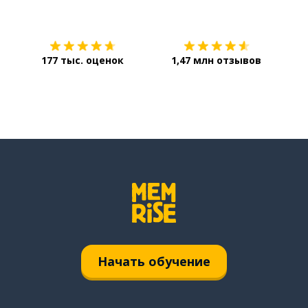
Загрузить из
App Store
Уст
177 тыс. оценок
1,47 млн отзывов
Начать обучение