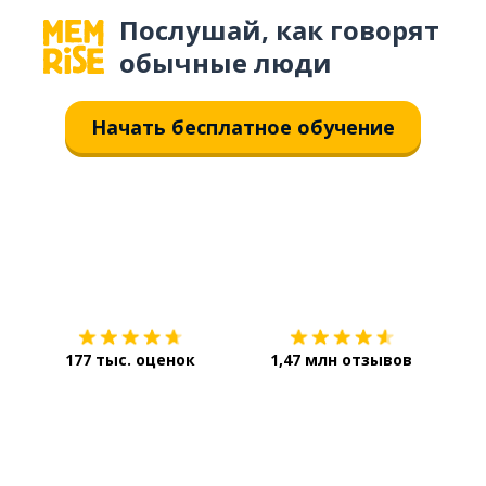
Послушай, как говорят
обычные люди
Начать бесплатное обучение
Загрузить из
App Store
Уст
177 тыс. оценок
1,47 млн отзывов