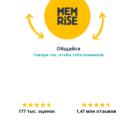
Общайся
Говори так, чтобы тебя понимали
Загрузить из
App Store
Уст
177 тыс. оценок
1,47 млн отзывов