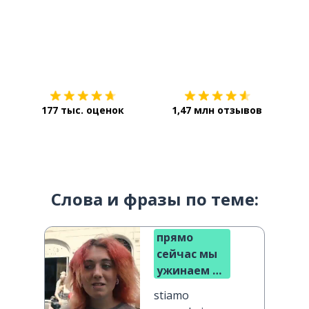
Загрузить из
App Store
Уст
177 тыс. оценок
1,47 млн отзывов
Слова и фразы по теме:
прямо
сейчас мы
ужинаем в
саду
stiamo