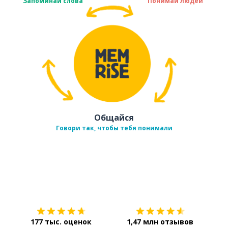
Запоминай слова
Понимай людей
Общайся
Говори так, чтобы тебя понимали
Загрузить из
App Store
Уст
177 тыс. оценок
1,47 млн отзывов