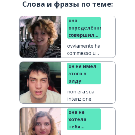
Слова и фразы по теме:
она
определённо
совершила
ошибку
ovviamente ha
commesso un
errore
он не имел
этого в
виду
non era sua
intenzione
она не
хотела
тебя
обидеть