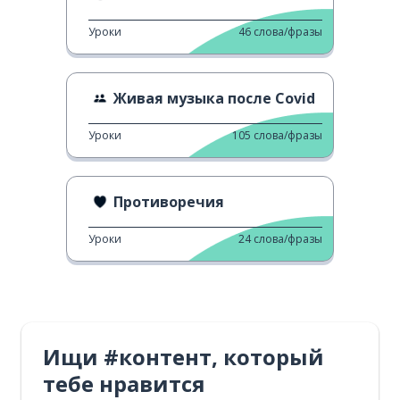
Уроки
46
слова/фразы
Живая музыка после Covid
Уроки
105
слова/фразы
Противоречия
Уроки
24
слова/фразы
Ищи #контент, который
тебе нравится