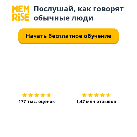
Послушай, как говорят
обычные люди
Начать бесплатное обучение
Загрузить из
App Store
Уст
177 тыс. оценок
1,47 млн отзывов