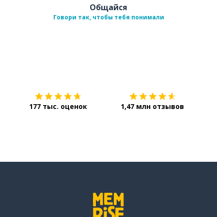
Общайся
Говори так, чтобы тебя понимали
Загрузить из
App Store
Уст
177 тыс. оценок
1,47 млн отзывов