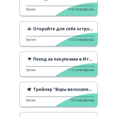
Уроки
116
слова/фразы
Откройте для себя остров Монте-Изола
Уроки
112
слова/фразы
Поход за покупками в Италии
Уроки
113
слова/фразы
Трейлер "Воры велосипедов"
Уроки
10
слова/фразы