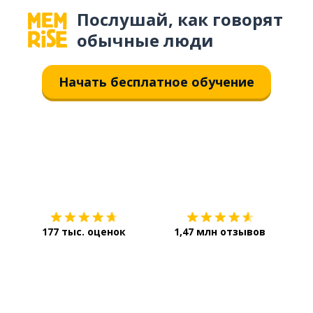
Послушай, как говорят
обычные люди
Начать бесплатное обучение
Загрузить из
App Store
Уст
177 тыс. оценок
1,47 млн отзывов