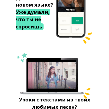
новом языке?
Уже думали,
что ты не
спросишь.
Уроки с текстами из твоих
любимых песен?