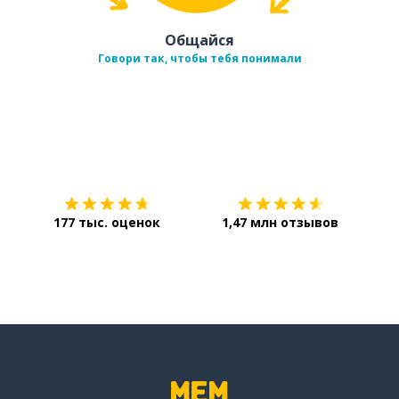
Общайся
Говори так, чтобы тебя понимали
Загрузить из
App Store
Уст
177 тыс. оценок
1,47 млн отзывов