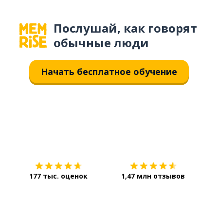
Послушай, как говорят
обычные люди
Начать бесплатное обучение
Загрузить из
App Store
Уст
177 тыс. оценок
1,47 млн отзывов