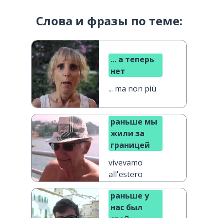
Слова и фразы по теме:
... а теперь
нет
... ma non più
раньше мы
жили за
границей
vivevamo
all'estero
раньше у
нас был