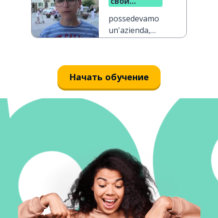
свой
бизнес, а
possedevamo
теперь нет
un'azienda,
ma non la
possediamo
più
Начать обучение