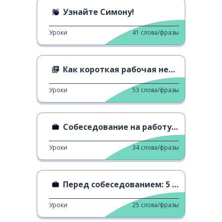
Узнайте Симону!
Уроки
41
слова/фразы
Как короткая рабочая неделя разделяет Италию
Уроки
53
слова/фразы
Собеседование на работу - общие вопросы
Уроки
34
слова/фразы
Перед собеседованием: 5 советов
Уроки
25
слова/фразы