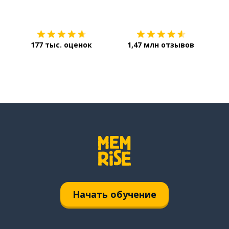
Загрузить из
App Store
Уст
177 тыс. оценок
1,47 млн отзывов
Начать обучение