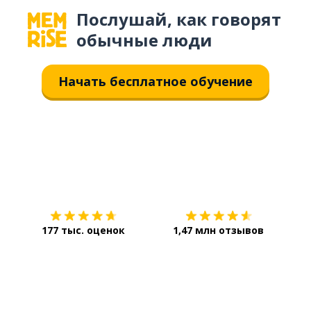
Послушай, как говорят
обычные люди
Начать бесплатное обучение
Загрузить из
App Store
Уст
177 тыс. оценок
1,47 млн отзывов