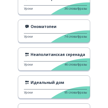
Уроки
36
слова/фразы
Ономатопеи
Уроки
74
слова/фразы
Неаполитанская серенада
Уроки
46
слова/фразы
Идеальный дом
Уроки
95
слова/фразы