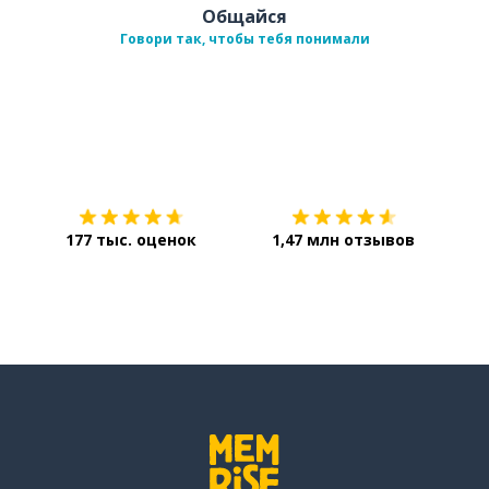
Общайся
Говори так, чтобы тебя понимали
Загрузить из
App Store
Уст
177 тыс. оценок
1,47 млн отзывов