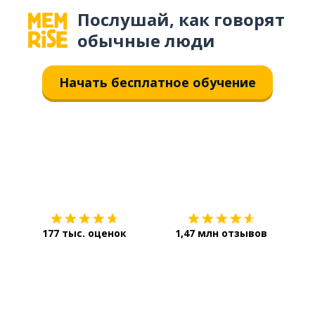
Послушай, как говорят
обычные люди
Начать бесплатное обучение
Загрузить из
App Store
Уст
177 тыс. оценок
1,47 млн отзывов