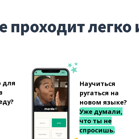
е проходит легко 
о для
Научиться
в
ругаться на
еду?
новом языке?
Уже думали,
что ты не
спросишь.