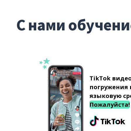
С нами обучени
TikTok виде
погружения 
языковую ср
Пожалуйста!