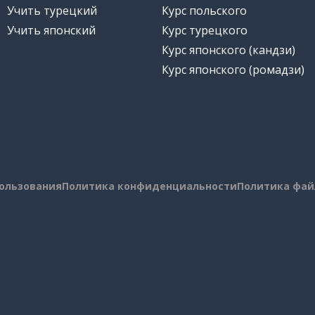
Учить турецкий
Курс польского
Учить японский
Курс турецкого
Курс японского (кандзи)
Курс японского (ромадзи)
пользования
Политика конфиденциальности
Политика фай