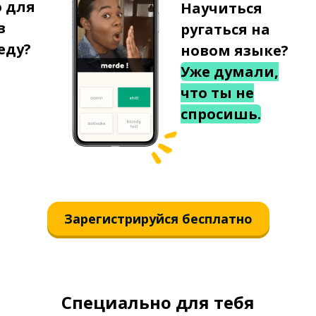
о для
Научиться
в
ругаться на
еду?
новом языке?
Уже думали,
что ты не
спросишь.
Зарегистрируйся бесплатно
Специально для тебя