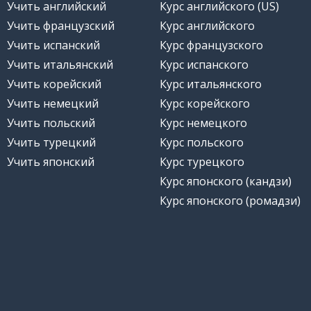
Учить английский
Курс английского (US)
Учить французский
Курс английского
Учить испанский
Курс французского
Учить итальянский
Курс испанского
Учить корейский
Курс итальянского
Учить немецкий
Курс корейского
Учить польский
Курс немецкого
Учить турецкий
Курс польского
Учить японский
Курс турецкого
Курс японского (кандзи)
Курс японского (ромадзи)