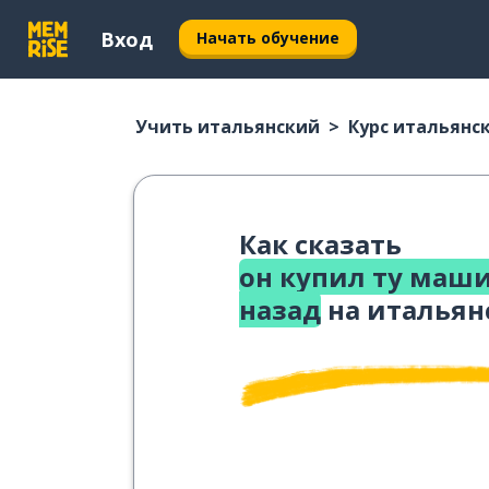
Вход
Начать обучение
Учить итальянский
Курс итальянс
Как сказать
он купил ту маши
назад
на итальян