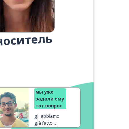
носитель
мы уже
задали ему
тот вопрос
gli abbiamo
già fatto