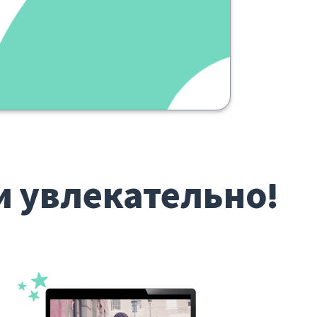
questa
domanda
и увлекательно!