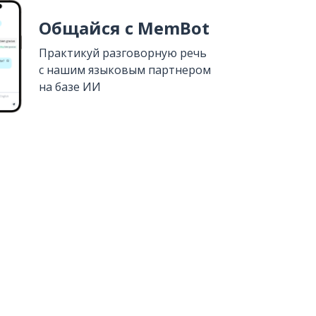
Общайся с MemBot
Практикуй разговорную речь
с нашим языковым партнером
на базе ИИ
Установить из
Google Play