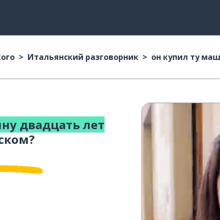
кого
Итальянский разговорник
он купил ту ма
ну двадцать лет
ском?