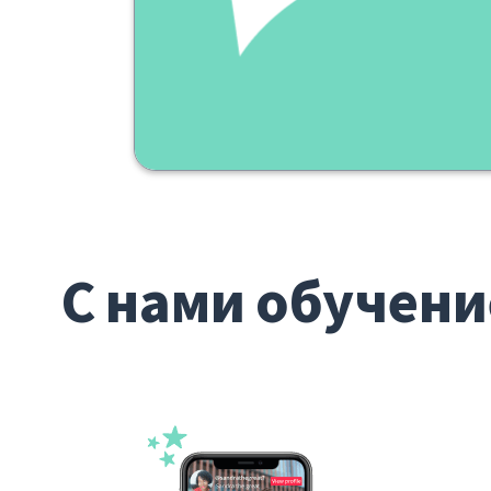
ieri
С нами обучени