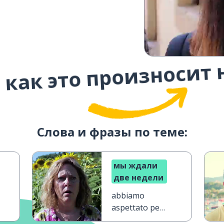
 как это произносит 
Слова и фразы по теме:
мы ждали
две недели
abbiamo
aspettato per
due settimane