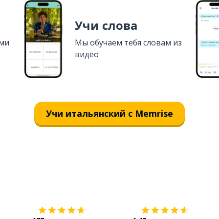
Учи слова
ями
Мы обучаем тебя словам из
видео
Учи итальянский с Memrise
Загрузить из
App Store