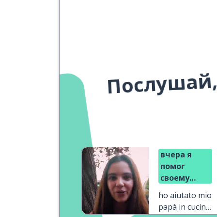
Послушай,
вчера я
помог
своему
папе на
ho aiutato mio
кухне
papà in cucina