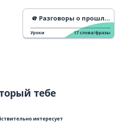
Разговоры о прошлом 2
Уроки
17
слова/фразы
торый тебе
ействительно интересует