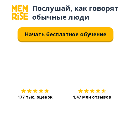
Послушай, как говорят
обычные люди
Начать бесплатное обучение
Загрузить из
App Store
Уст
177 тыс. оценок
1,47 млн отзывов