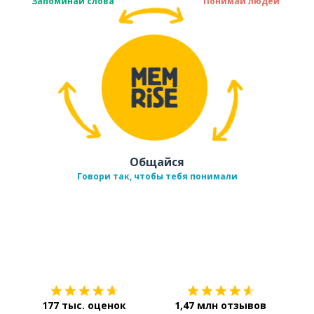
Запоминай слова
Понимай людей
Общайся
Говори так, чтобы тебя понимали
Загрузить из
App Store
Уст
177 тыс. оценок
1,47 млн отзывов