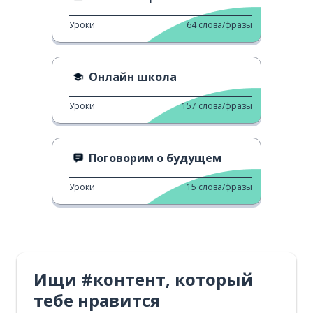
Уроки
64
слова/фразы
Онлайн школа
Уроки
157
слова/фразы
Поговорим о будущем
Уроки
15
слова/фразы
Ищи #контент, который
тебе нравится