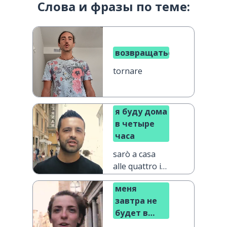
Слова и фразы по теме:
возвращаться
tornare
я буду дома
в четыре
часа
sarò a casa
alle quattro in
punto
меня
завтра не
будет в
школе