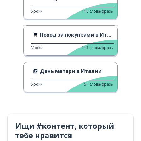
Уроки
116
слова/фразы
Поход за покупками в Италии
Уроки
113
слова/фразы
День матери в Италии
Уроки
51
слова/фразы
Ищи #контент, который
тебе нравится