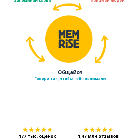
Запоминай слова
Понимай людей
Общайся
Говори так, чтобы тебя понимали
Загрузить из
App Store
Уст
177 тыс. оценок
1,47 млн отзывов