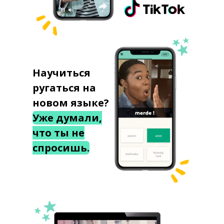
Научиться
ругаться на
новом языке?
Уже думали,
что ты не
спросишь.