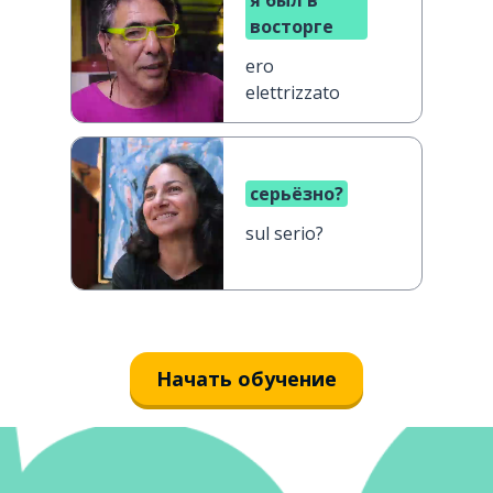
я был в
восторге
ero
elettrizzato
серьёзно?
sul serio?
Начать обучение