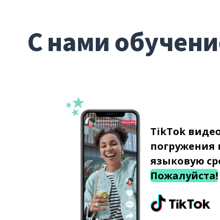
С нами обучени
TikTok виде
погружения 
языковую ср
Пожалуйста!