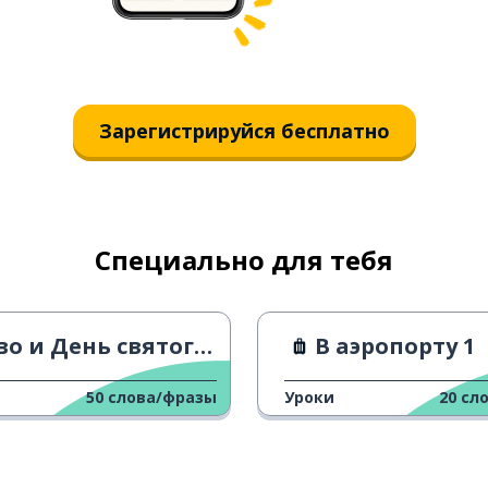
Зарегистрируйся бесплатно
Специально для тебя
 и День святого Патрика
В аэропорту 1
50
слова/фразы
Уроки
20
сл