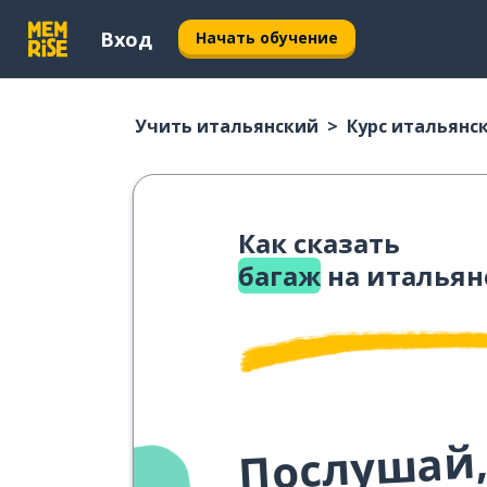
Вход
Начать обучение
Учить итальянский
Курс итальянс
Как сказать
багаж
на итальян
Послушай,