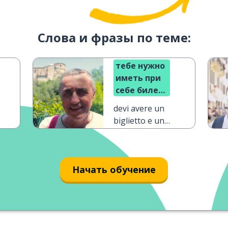
Слова и фразы по теме:
тебе нужно
иметь при
себе билет
и визу
devi avere un
biglietto e un
visto
Начать обучение