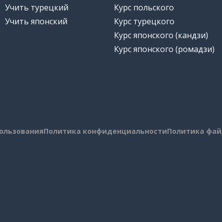
Учить турецкий
Курс польского
Учить японский
Курс турецкого
Курс японского (кандзи)
Курс японского (ромадзи)
пользования
Политика конфиденциальности
Политика фай