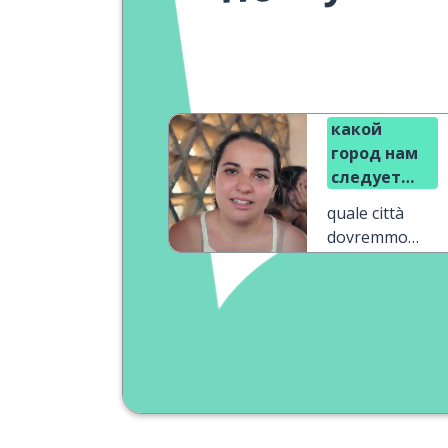
какой
город нам
следует
посетить?
quale città
dovremmo
visitare?