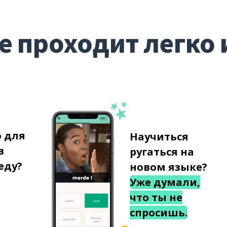
е проходит легко 
о для
Научиться
в
ругаться на
еду?
новом языке?
Уже думали,
что ты не
спросишь.