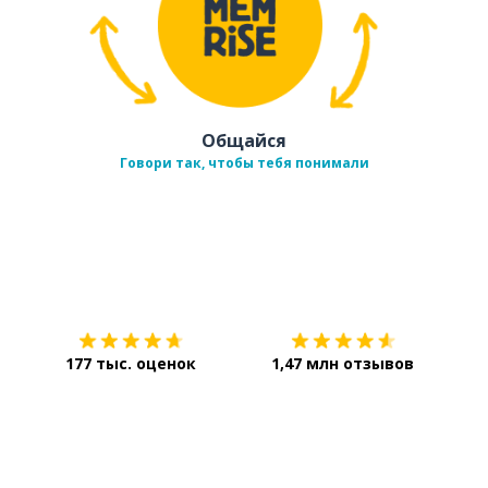
Общайся
Говори так, чтобы тебя понимали
Загрузить из
App Store
Уст
177 тыс. оценок
1,47 млн отзывов