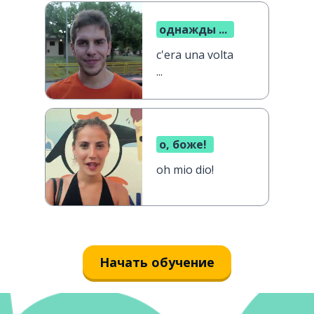
однажды ...
c'era una volta
...
о, боже!
oh mio dio!
Начать обучение