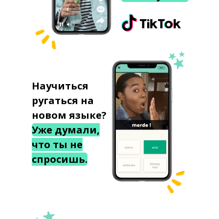
Научиться
ругаться на
новом языке?
Уже думали,
что ты не
спросишь.