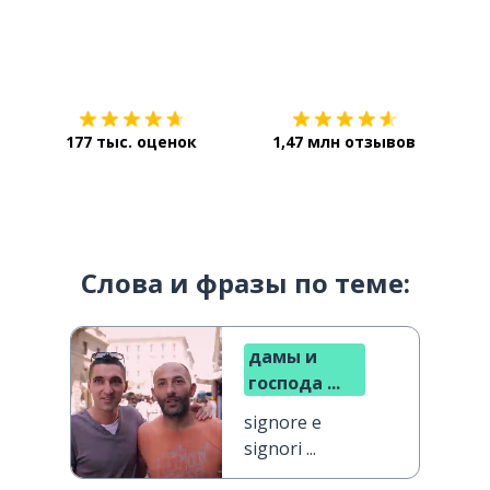
Загрузить из
App Store
Уст
177 тыс. оценок
1,47 млн отзывов
Слова и фразы по теме:
дамы и
господа ...
signore e
signori ...