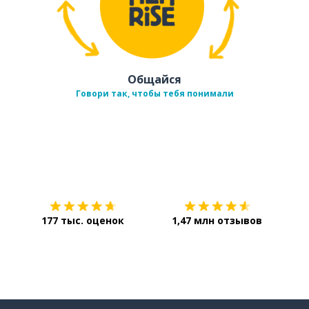
Общайся
Говори так, чтобы тебя понимали
Загрузить из
App Store
Уст
177 тыс. оценок
1,47 млн отзывов