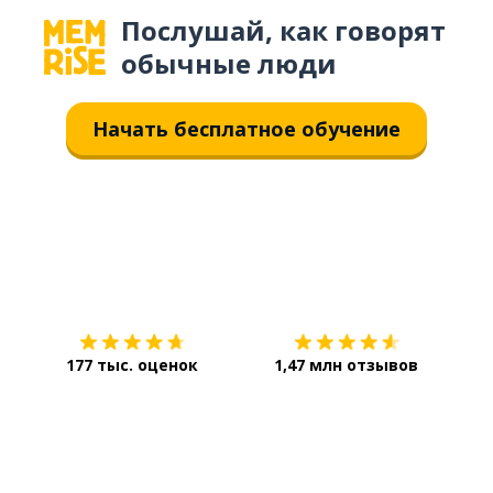
Послушай, как говорят
обычные люди
Начать бесплатное обучение
Загрузить из
App Store
Уст
177 тыс. оценок
1,47 млн отзывов