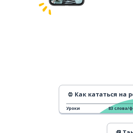
Как кататься на ролик
Уроки
83
слова/
Танцор