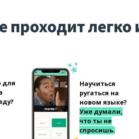
е проходит легко 
о для
Научиться
в
ругаться на
еду?
новом языке?
Уже думали,
что ты не
спросишь.