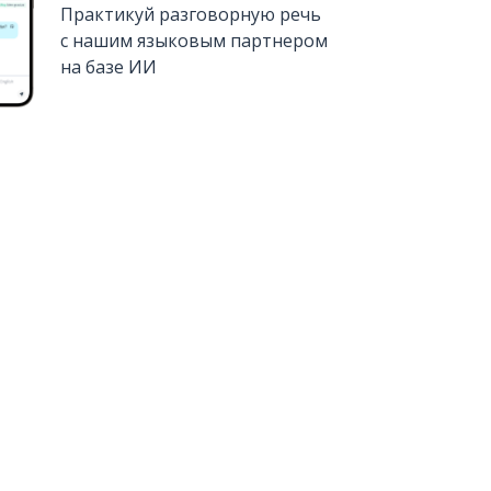
Практикуй разговорную речь
с нашим языковым партнером
на базе ИИ
Установить из
Google Play