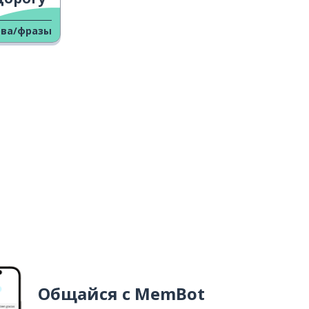
ова/фразы
Общайся с MemBot