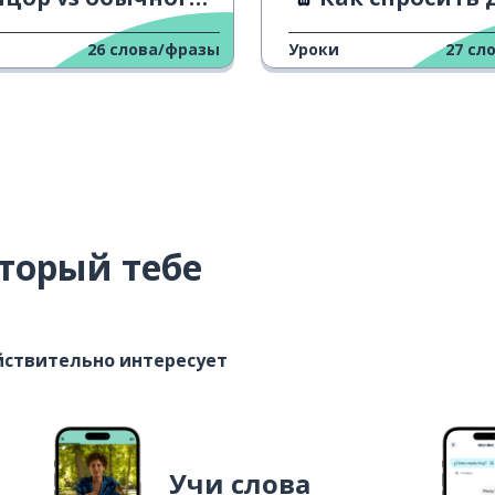
26
слова/фразы
Уроки
27
сл
торый тебе
ействительно интересует
Учи слова