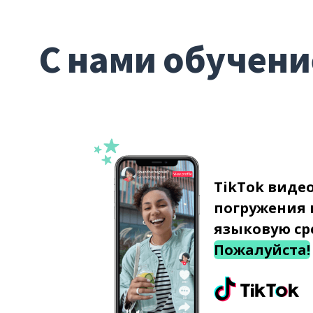
С нами обучени
TikTok виде
погружения 
языковую ср
Пожалуйста!