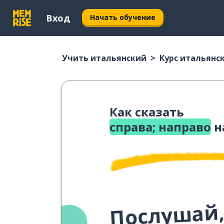
Вход
Начать обучение
Учить итальянский
Курс итальянс
Как сказать
справа; направо
н
Послушай,