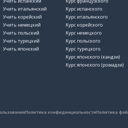
Учить испанский
Курс французского
Учить итальянский
Курс испанского
Учить корейский
Курс итальянского
Учить немецкий
Курс корейского
Учить польский
Курс немецкого
Учить турецкий
Курс польского
Учить японский
Курс турецкого
Курс японского (кандзи)
Курс японского (ромадзи)
пользования
Политика конфиденциальности
Политика фай