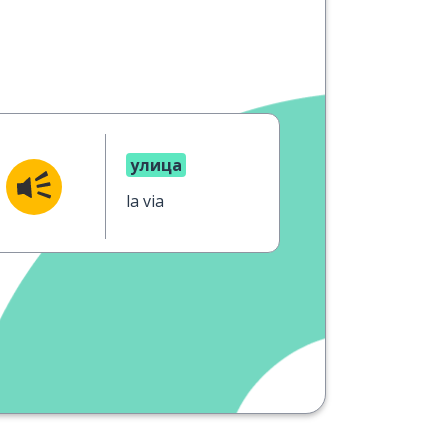
улица
la via