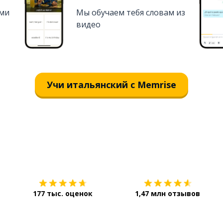
ями
Мы обучаем тебя словам из
видео
Учи итальянский с Memrise
Загрузить из
App Store
177 тыс. оценок
1,47 млн отзывов