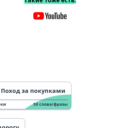
Такие тоже есть.
Поход за покупками
оки
50
слова/фразы
дорогу