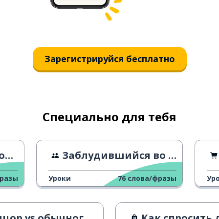
Зарегистрируйся бесплатно
Специально для тебя
ах
Заблудившийся во Флоренции
фразы
Уроки
76
слова/фразы
Ур
 vs обычного человека в Нью-Йорке
Как спросить 