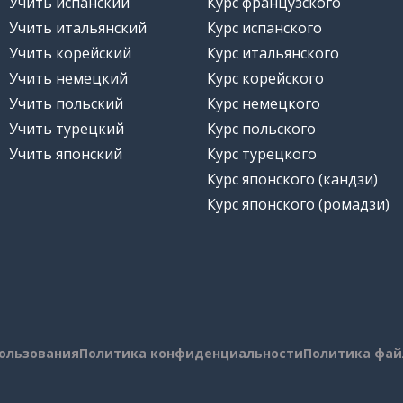
Учить испанский
Курс французского
Учить итальянский
Курс испанского
Учить корейский
Курс итальянского
Учить немецкий
Курс корейского
Учить польский
Курс немецкого
Учить турецкий
Курс польского
Учить японский
Курс турецкого
Курс японского (кандзи)
Курс японского (ромадзи)
пользования
Политика конфиденциальности
Политика фай