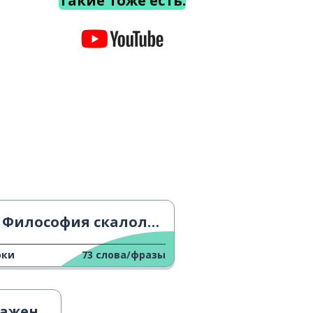
Такие тоже есть.
Философия скалолазания
оки
73
слова/фразы
ения 4