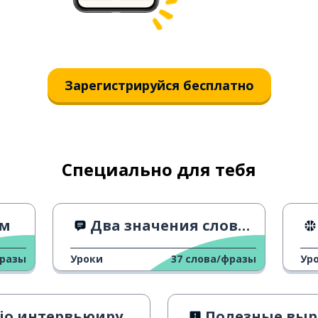
Зарегистрируйся бесплатно
Специально для тебя
ом
Два значения слова "Ходить"
фразы
Уроки
37
слова/фразы
Ур
o интервьюирует Hunziker
Полезные выраж