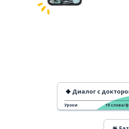
Диалог с доктор
Уроки
19
слова/
Fazi