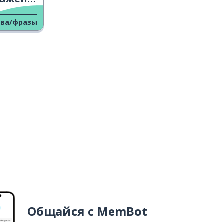
ова/фразы
Общайся с MemBot