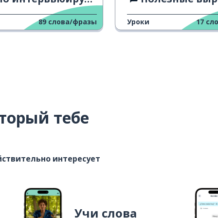
89
слова/фразы
Уроки
17
сл
торый тебе
ействительно интересует
Учи слова