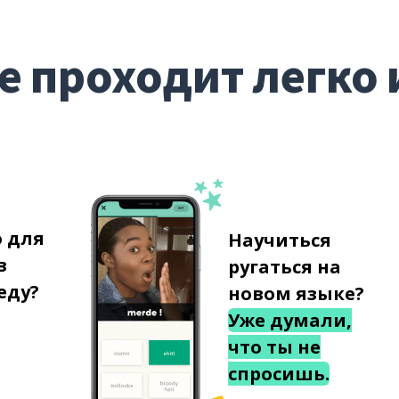
е проходит легко 
о для
Научиться
в
ругаться на
еду?
новом языке?
Уже думали,
что ты не
спросишь.