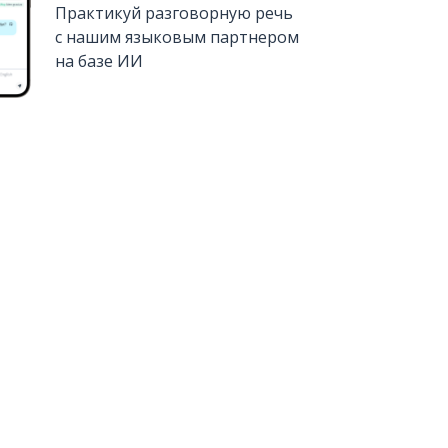
Практикуй разговорную речь
с нашим языковым партнером
на базе ИИ
Установить из
Google Play