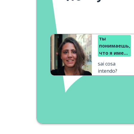
ты
понимаешь,
что я имею
в виду?
sai cosa
intendo?