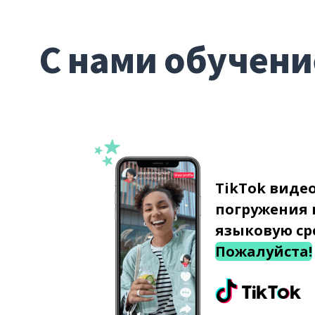
С нами обучени
TikTok виде
погружения 
языковую ср
Пожалуйста!