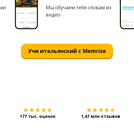
ями
Мы обучаем тебя словам из
видео
Учи итальянский с Memrise
Загрузить из
App Store
177 тыс. оценок
1,47 млн отзывов