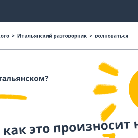
кого
Итальянский разговорник
волноваться
тальянском?
 как это произносит 