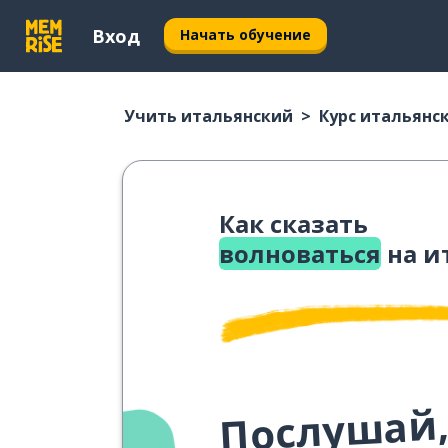
Вход
Начать обучение
Учить итальянский
Курс итальянс
Как сказать
волноваться
на и
Послушай,