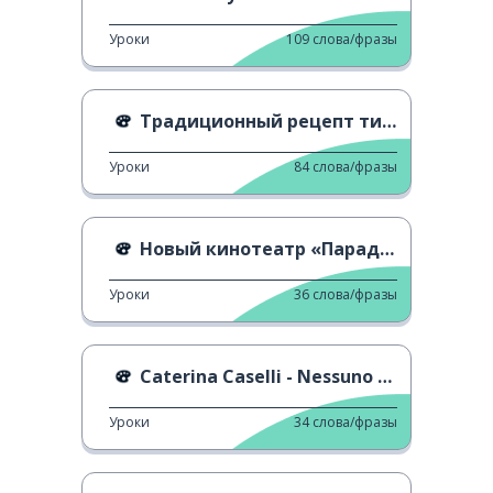
Уроки
109
слова/фразы
Традиционный рецепт тирамису
Уроки
84
слова/фразы
Новый кинотеатр «Парадизо» - сцена
Уроки
36
слова/фразы
Caterina Caselli - Nessuno Mi Può Giudicare
Уроки
34
слова/фразы