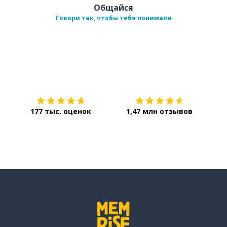
Общайся
Говори так, чтобы тебя понимали
Загрузить из
App Store
Уст
177 тыс. оценок
1,47 млн отзывов