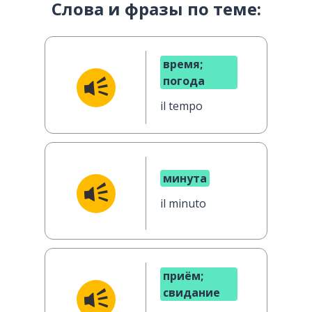
Слова и фразы по теме:
время;
погода
il tempo
минута
il minuto
приём;
свидание