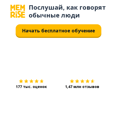
Послушай, как говорят
обычные люди
Начать бесплатное обучение
Загрузить из
App Store
Уст
177 тыс. оценок
1,47 млн отзывов